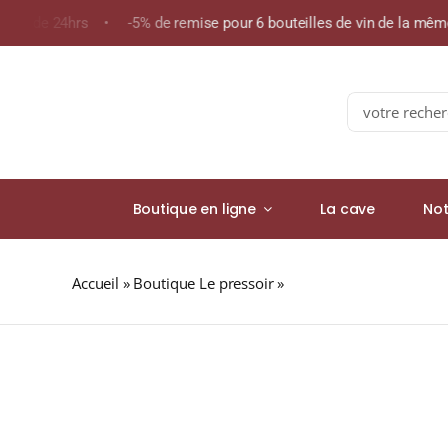
Skip
oins de 24hrs • -5% de remise pour 6 bouteilles de vin de la mê
to
content
Search
for:
Boutique en ligne
La cave
Not
Accueil
»
Boutique Le pressoir
»
Domaine Teiller « MAD