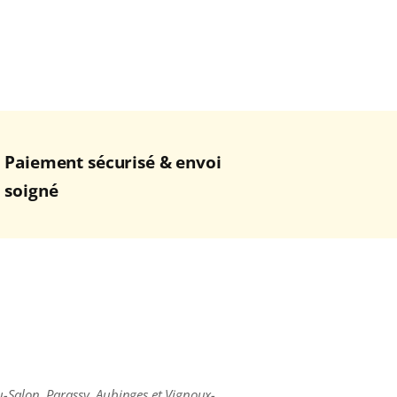
Paiement sécurisé & envoi
soigné
u-Salon, Parassy, Aubinges et Vignoux-