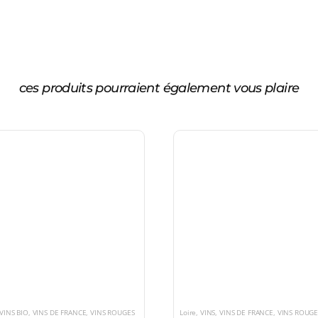
ces produits pourraient également vous plaire
VINS BIO
,
VINS DE FRANCE
,
VINS ROUGES
Loire
,
VINS
,
VINS DE FRANCE
,
VINS ROUGE