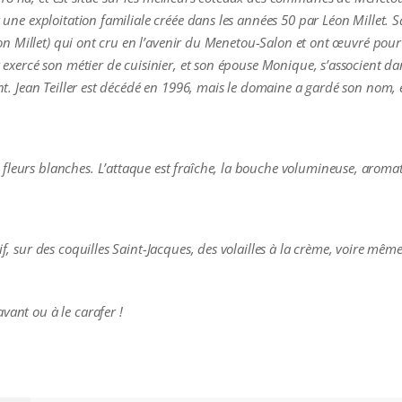
t une exploitation familiale créée dans les années 50 par Léon Millet. 
e Léon Millet) qui ont cru en l’avenir du Menetou-Salon et ont œuvré po
r exercé son métier de cuisinier, et son épouse Monique, s’associent dan
gnent. Jean Teiller est décédé en 1996, mais le domaine a gardé son no
fleurs blanches. L’attaque est fraîche, la bouche volumineuse, aroma
tif, sur des coquilles Saint-Jacques, des volailles à la crème, voire mê
vant ou à le carafer !