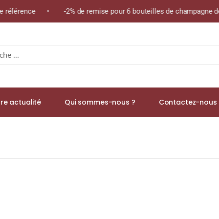
me référence • -2% de remise pour 6 bouteilles de champagne de 
re actualité
Qui sommes-nous ?
Contactez-nous 
EMOISELLE T » A.O.C. MENETOU-SALON Blanc 2022 Bouteille 75cl