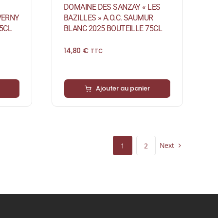
DOMAINE DES SANZAY « LES
EVERNY
BAZILLES » A.O.C. SAUMUR
5CL
BLANC 2025 BOUTEILLE 75CL
14,80
€
TTC
Ajouter au panier
Next
1
2