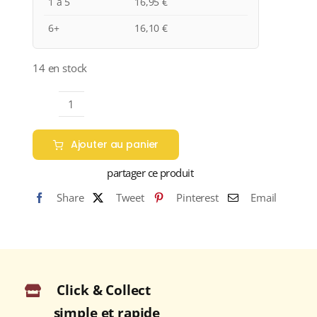
1 à 5
16,95
€
6+
16,10
€
14 en stock
quantité
de
Ajouter au panier
Domaine
Teiller
partager ce produit
A.O.C.
Share
Tweet
Pinterest
Email
MENETOU-
SALON
Rosé
2025
Bouteille
Click & Collect
75cl
simple et rapide