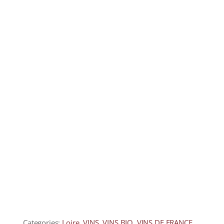
COLLECTORS
CAFÉS
THÉS & INFUSIONS
ÉPICERIE FINE
IDEES CADEAUX
La cave
Qui sommes-nous ?
Contactez-nous !
Categories:
Loire
,
VINS
,
VINS BIO
,
VINS DE FRANCE
,