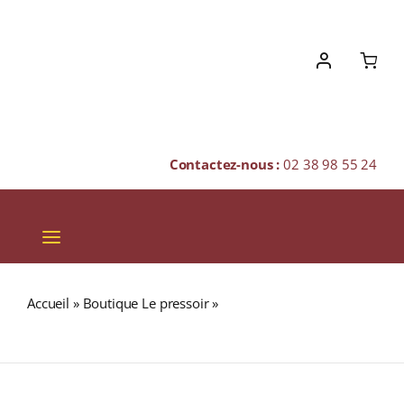
Skip
to
content
Contactez-nous :
02 38 98 55 24
Toggle
Navigation
VINS
Accueil
»
Boutique Le pressoir
»
Domaine Teiller A.O.C.
CHAMPAGNES & BULLES
MENETOU-SALON Rosé 2025 Bouteille 75cl
SPIRITUEUX