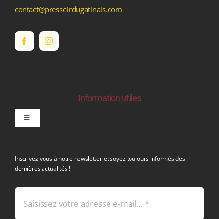
contact@pressoirdugatinais.com
Information utiles
Toggle
Navigation
politique de confidentialite RGPD
Inscrivez-vous à notre newsletter et soyez toujours informés des
dernières actualités !
Conditions générales de vente
Mentions légales