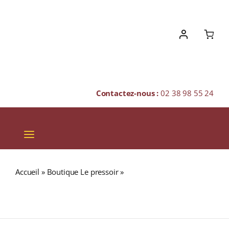
Skip
to
content
Contactez-nous :
02 38 98 55 24
Toggle
Navigation
VINS
Accueil
»
Boutique Le pressoir
»
Domaine Teiller
CHAMPAGNES & BULLES
« Expression » A.O.C. MENETOU-SALON Rouge 2023
Bouteille 75cl
SPIRITUEUX