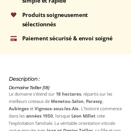
simple et rapide
Produits soigneusement
sélectionnés
Paiement sécurisé & envoi soigné
Description :
Domaine Teiller (18)
Le domaine s’étend sur
18 hectares
, répartis sur les
meilleurs coteaux de
Menetou‑Salon
,
Parassy
,
Aubinges
et
Vignoux‑sous‑les‑Aix
. L’histoire commence
dans les
années 1950
, lorsque
Léon Millet
crée
l’exploitation familiale. La véritable orientation viticole
arrive ensuite avec
Jean et Denise Teiller
, sa fille et son