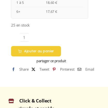
1 à 5
18,60
€
6+
17,67
€
25 en stock
quantité
de
Ajouter au panier
Domaine
Teiller
partager ce produit
"Expression"
Share
Tweet
Pinterest
Email
A.O.C.
MENETOU-
SALON
Rouge
2023
Click & Collect
Bouteille
75cl