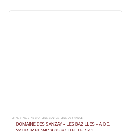
Loire
,
VINS
,
VINS BIO
,
VINS BLANCS
,
VINS DE FRANCE
DOMAINE DES SANZAY « LES BAZILLES » A.O.C.
SAUMUR BLANC 2025 BOUTEILLE 75CL