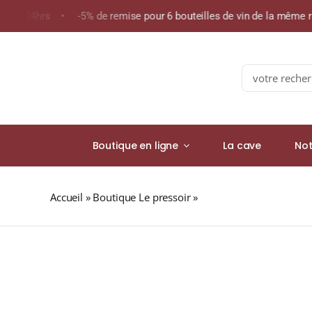
Skip
ns de 24hrs • -5% de remise pour 6 bouteilles de vin de la même
to
content
Search
for:
Boutique en ligne
La cave
Not
Accueil
»
Boutique Le pressoir
»
Domaine Cailhol Gautra