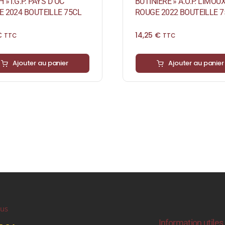
 » I.G.P. PAYS D’OC
BUTINIÈRE » A.O.P. LIMOU
 2024 BOUTEILLE 75CL
ROUGE 2022 BOUTEILLE 7
€
14,25
€
TTC
TTC
Ajouter au panier
Ajouter au panier
ous
Information utiles