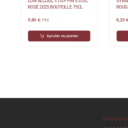
LOW ALCOOL » I.G.P PAYS D’OC
SYRAH
ROSÉ 2025 BOUTEILLE 75CL
ROUGE
11,80
€
6,20
TTC
Ajouter au panier
Contactez-n