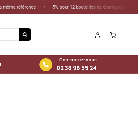
 même référence • -5% pour 12 bouteilles de champagne de la mêm
Contactez-nous
!
02 38 98 55 24