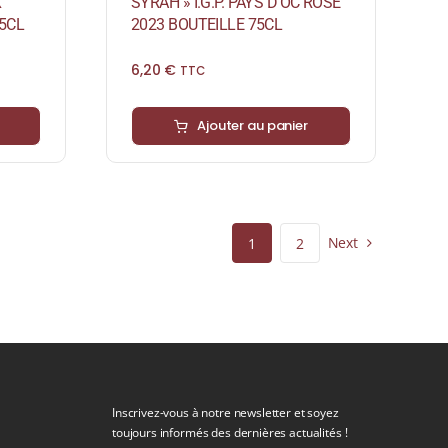
SYRAH » I.G.P. PAYS D’OC ROSÉ
X
2023 BOUTEILLE 75CL
5CL
6,20
€
TTC
Ajouter au panier
Next
1
2
Inscrivez-vous à notre newsletter et soyez
toujours informés des dernières actualités !