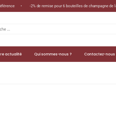
 référence • -2% de remise pour 6 bouteilles de champagne de la
re actualité
Qui sommes-nous ?
Contactez-nous 
n « Esperandieu » A.O.P. MINERVOIS Blanc 2022 Bouteille 75cl