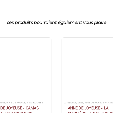
ces produits pourraient également vous plaire
VINS
,
VINS DE FRANCE
,
VINS ROUGES
Languedoc
,
VINS
,
VINS DE FRANCE
,
VINS 
 DE JOYEUSE « CAMAS
ANNE DE JOYEUSE « LA