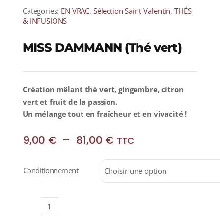
Categories:
EN VRAC
,
Sélection Saint-Valentin
,
THÉS
& INFUSIONS
MISS DAMMANN (Thé vert)
Création mêlant thé vert, gingembre, citron
vert et fruit de la passion.
Un mélange tout en fraîcheur et en vivacité !
Plage
9,00
€
–
81,00
€
TTC
de
prix :
Conditionnement
9,00 €
à
81,00 €
quantité