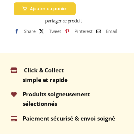
de
Ajouter au panier
MISS
DAMMANN
partager ce produit
(Thé
Share
Tweet
Pinterest
Email
vert)
Click & Collect
simple et rapide
Produits soigneusement
sélectionnés
Paiement sécurisé & envoi soigné