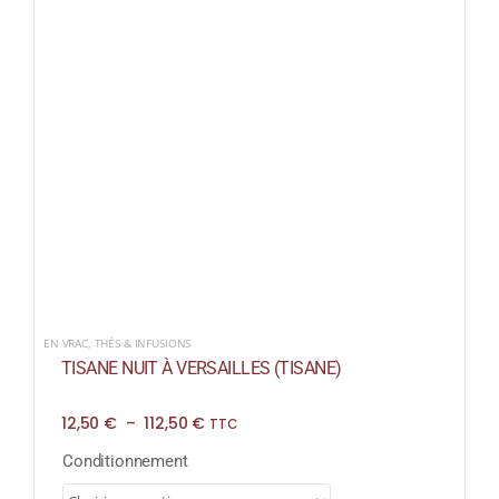
EN VRAC
,
THÉS & INFUSIONS
TISANE NUIT À VERSAILLES (TISANE)
Plage
12,50
€
–
112,50
€
TTC
de
prix :
Conditionnement
12,50 €
à