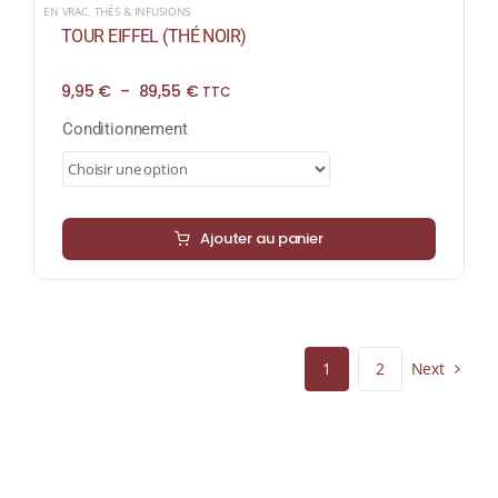
EN VRAC
,
THÉS & INFUSIONS
TOUR EIFFEL (THÉ NOIR)
Plage
9,95
€
–
89,55
€
TTC
de
prix :
Conditionnement
9,95 €
à
89,55 €
Ajouter au panier
Next
1
2