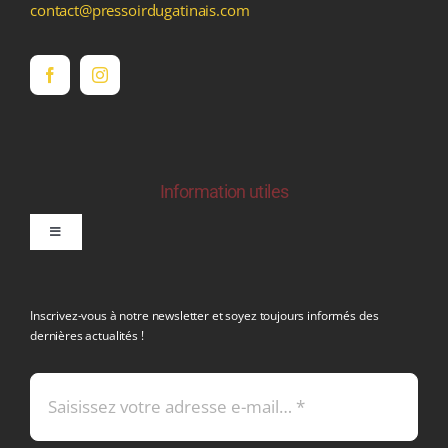
contact@pressoirdugatinais.com
Information utiles
Toggle
Navigation
politique de confidentialite RGPD
Inscrivez-vous à notre newsletter et soyez toujours informés des
dernières actualités !
Conditions générales de vente
Mentions légales