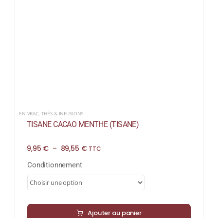
EN VRAC
,
THÉS & INFUSIONS
TISANE CACAO MENTHE (TISANE)
Plage
9,95
€
–
89,55
€
TTC
de
prix :
Conditionnement
9,95 €
à
89,55 €
Ajouter au panier