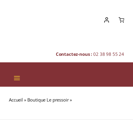
Skip
to
content
Contactez-nous :
02 38 98 55 24
Toggle
Navigation
VINS
Accueil
»
Boutique Le pressoir
»
MISS DAMMANN (Thé
CHAMPAGNES & BULLES
vert)
SPIRITUEUX