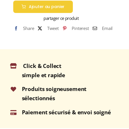
de
Ajouter au panier
NOIX
DE
partager ce produit
MUSCADE
Share
Tweet
Pinterest
Email
ET
SON
MACIS
(Indonésie)
Boite
Click & Collect
40g
simple et rapide
Produits soigneusement
sélectionnés
Paiement sécurisé & envoi soigné