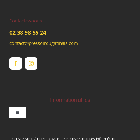
Contactez-nous
02 38 98 55 24
contact@pressoirdugatinais.com
Information utiles
Toggle
Navigation
politique de confidentialite RGPD
Inscrivez-vous à notre newsletter et soyez toujours informés des