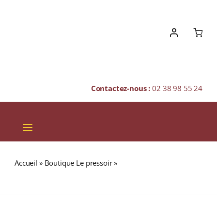
Skip
to
content
Contactez-nous :
02 38 98 55 24
Toggle
Navigation
VINS
Accueil
»
Boutique Le pressoir
»
NOIX DE MUSCADE ET
CHAMPAGNES & BULLES
SON MACIS (Indonésie) Boite 40g
SPIRITUEUX