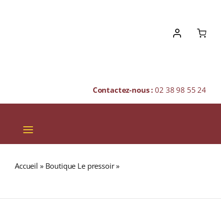
Skip
to
content
Contactez-nous :
02 38 98 55 24
Toggle
Navigation
VINS
Accueil
»
Boutique Le pressoir
»
PAÏ MU TAN (Thé blanc
CHAMPAGNES & BULLES
de Chine)
SPIRITUEUX