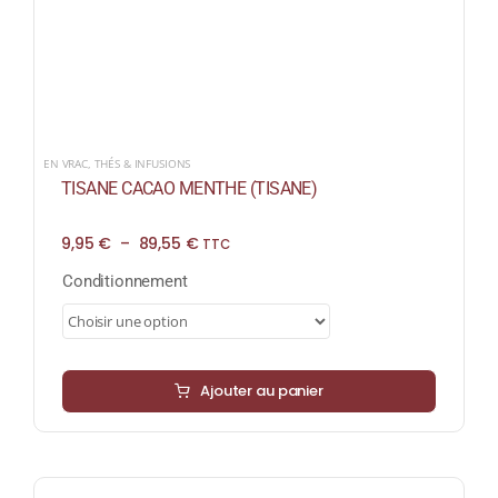
EN VRAC
,
THÉS & INFUSIONS
TISANE CACAO MENTHE (TISANE)
Plage
9,95
€
–
89,55
€
TTC
de
prix :
Conditionnement
9,95 €
à
89,55 €
Ajouter au panier