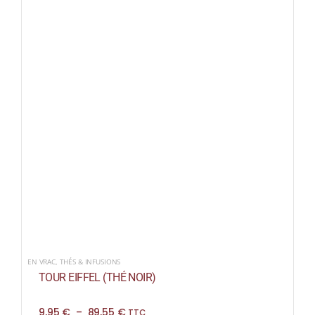
EN VRAC
,
THÉS & INFUSIONS
TOUR EIFFEL (THÉ NOIR)
Plage
9,95
€
–
89,55
€
TTC