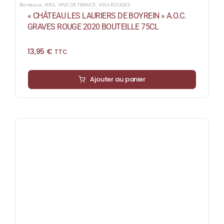
Bordeaux
,
VINS
,
VINS DE FRANCE
,
VINS ROUGES
« CHÂTEAU LES LAURIERS DE BOYREIN » A.O.C.
GRAVES ROUGE 2020 BOUTEILLE 75CL
13,95
€
TTC
Ajouter au panier