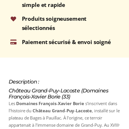
Rouge
simple et rapide
2016
Bouteille
Produits soigneusement
75cl
sélectionnés
Paiement sécurisé & envoi soigné
Description :
Château Grand-Puy-Lacoste (Domaines
François-Xavier Borie (33)
Les
Domaines François‑Xavier Borie
s’inscrivent dans
l’histoire du
Château Grand‑Puy‑Lacoste
, installé sur le
plateau de Bages à Pauillac. À l’origine, ce terroir
appartenait à l’immense domaine de Grand‑Puy. Au XVIIIᵉ