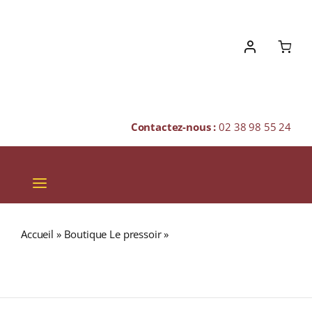
Skip
to
content
Contactez-nous :
02 38 98 55 24
Toggle
Navigation
VINS
Accueil
»
Boutique Le pressoir
»
Domaines François-
CHAMPAGNES & BULLES
Xavier Borie « LACOSTE-BORIE » A.O.C. PAUILLAC Rouge
2016 Bouteille 75cl
SPIRITUEUX