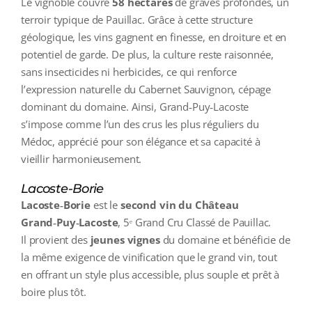
Le vignoble couvre
58 hectares
de graves profondes, un
terroir typique de Pauillac. Grâce à cette structure
géologique, les vins gagnent en finesse, en droiture et en
potentiel de garde. De plus, la culture reste raisonnée,
sans insecticides ni herbicides, ce qui renforce
l’expression naturelle du Cabernet Sauvignon, cépage
dominant du domaine. Ainsi, Grand‑Puy‑Lacoste
s’impose comme l’un des crus les plus réguliers du
Médoc, apprécié pour son élégance et sa capacité à
vieillir harmonieusement.
Lacoste-Borie
Lacoste‑Borie
est le
second vin du
Château
Grand‑Puy‑Lacoste
, 5ᵉ Grand Cru Classé de Pauillac.
Il provient des
jeunes vignes
du domaine et bénéficie de
la même exigence de vinification que le grand vin, tout
en offrant un style plus accessible, plus souple et prêt à
boire plus tôt.