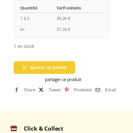
Quantité
Tarif unitaire
1 à 5
39,20
€
6+
37,24
€
1 en stock
quantité
de
Ajouter au panier
Domaines
partager ce produit
François-
Xavier
Share
Tweet
Pinterest
Email
Borie
"LACOSTE-
BORIE"
A.O.C.
PAUILLAC
Click & Collect