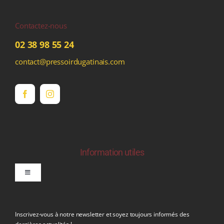
Contactez-nous
02 38 98 55 24
contact@pressoirdugatinais.com
Information utiles
Toggle
Navigation
politique de confidentialite RGPD
Inscrivez-vous à notre newsletter et soyez toujours informés des