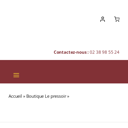
Skip
to
content
Contactez-nous :
02 38 98 55 24
Toggle
Navigation
VINS
Accueil
»
Boutique Le pressoir
»
Domaine Chanson « Les
CHAMPAGNES & BULLES
Vergelesses » A.O.C. PERNAND-VERGELESSES PREMIER
CRU Rouge 2018 Bouteille 75cl
SPIRITUEUX