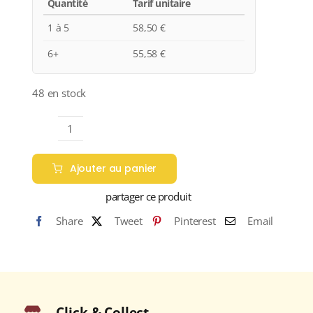
Quantité
Tarif unitaire
1 à 5
58,50
€
6+
55,58
€
48 en stock
quantité
de
Ajouter au panier
Domaine
Chanson
partager ce produit
"Les
Share
Tweet
Pinterest
Email
Vergelesses"
A.O.C.
PERNAND-
VERGELESSES
PREMIER
Click & Collect
CRU