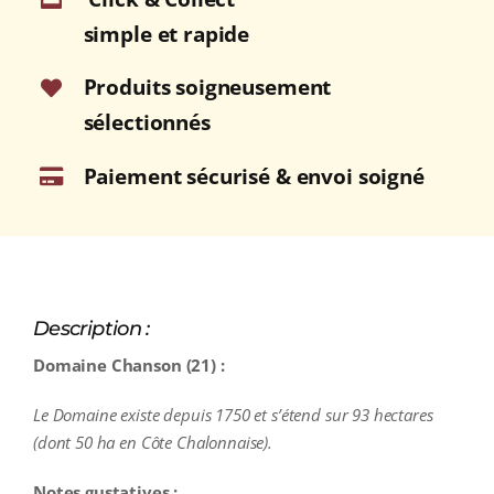
Rouge
simple et rapide
2018
Bouteille
Produits soigneusement
75cl
sélectionnés
Paiement sécurisé & envoi soigné
Description :
Domaine Chanson (21) :
Le Domaine existe depuis 1750 et s’étend sur 93 hectares
(dont 50 ha en Côte Chalonnaise).
Notes gustatives :