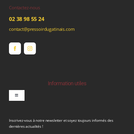
Contactez-nous
02 38 98 55 24
contact@pressoirdugatinais.com
Information utiles
Toggle
Navigation
politique de confidentialite RGPD
Inscrivez-vous à notre newsletter et soyez toujours informés des
dernières actualités !
Conditions générales de vente