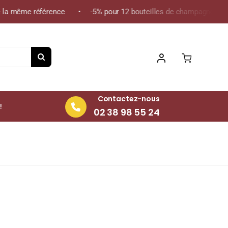
a même référence • -5% pour 12 bouteilles de champagne de la mê
Contactez-nous
!
02 38 98 55 24
cl