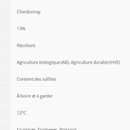
Chardonnay
13%
Récoltant
Agriculture biologique (AB), Agriculture durable (HVE)
Contient des sulfites
À boire et à garder
12°C
Crustacés, Fromages, Poissons