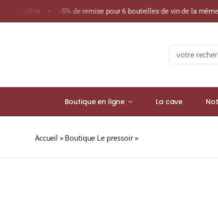
Skip
ins de 24hrs • -5% de remise pour 6 bouteilles de vin de la mêm
to
content
Search
for:
Boutique en ligne
La cave
Not
Accueil
»
Boutique Le pressoir
»
Domaine Rapet « Les C