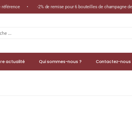
e référence • -2% de remise pour 6 bouteilles de champagne de l
re actualité
Qui sommes-nous ?
Contactez-nous 
ombottes » A.O.C. PERNAND-VERGELESSES Blanc 2024 Bouteille 75