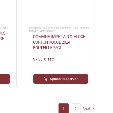
ROUGES
Bourgogne
,
Sélection Fête des Pères
,
VINS
,
VINS DE
FRANCE
,
VINS ROUGES
US »
DOMAINE RAPET A.O.C. ALOXE-
UGE
CORTON ROUGE 2024
BOUTEILLE 75CL
57,60
€
TTC
Ajouter au panier
Next
1
2