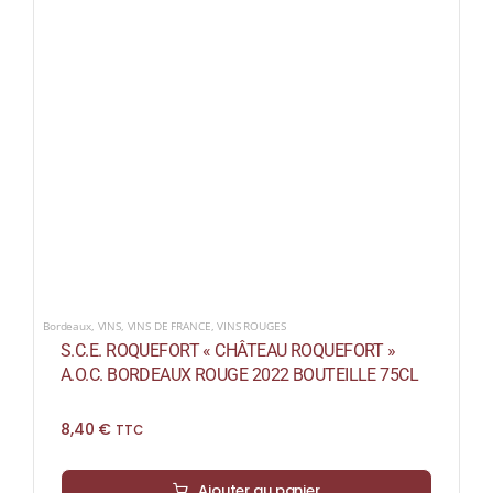
Bordeaux
,
VINS
,
VINS DE FRANCE
,
VINS ROUGES
S.C.E. ROQUEFORT « CHÂTEAU ROQUEFORT »
A.O.C. BORDEAUX ROUGE 2022 BOUTEILLE 75CL
8,40
€
TTC
Ajouter au panier