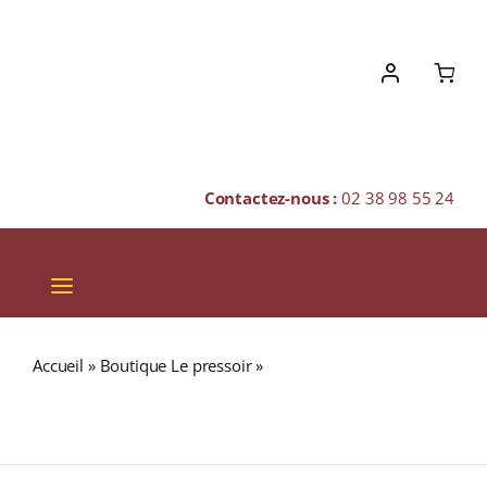
Skip
to
content
Contactez-nous :
02 38 98 55 24
Toggle
Navigation
VINS
Accueil
»
Boutique Le pressoir
»
Château Pape Clément
CHAMPAGNES & BULLES
« Clémentin de Pape Clément » A.O.C. PESSAC-LÉOGNAN
Rouge 2012 Bouteille 75cl
SPIRITUEUX