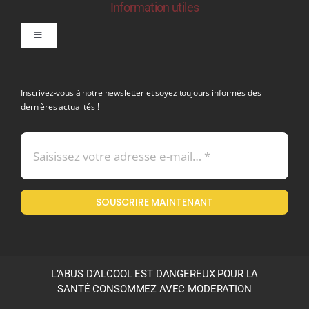
Information utiles
Toggle
Navigation
politique de confidentialite RGPD
Inscrivez-vous à notre newsletter et soyez toujours informés des
dernières actualités !
Conditions générales de vente
Mentions légales
SOUSCRIRE MAINTENANT
Politique en matière de remboursements et de retours
L’ABUS D’ALCOOL EST DANGEREUX POUR LA
SANTÉ CONSOMMEZ AVEC MODERATION