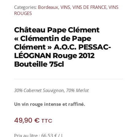
Categories:
Bordeaux
,
VINS
,
VINS DE FRANCE
,
VINS
ROUGES
Château Pape Clément
« Clémentin de Pape
Clément » A.O.C. PESSAC-
LÉOGNAN Rouge 2012
Bouteille 75cl
30% Cabernet Sauvignon, 70% Merlot
Un vin rouge intense et raffiné.
49,90
€
TTC
Prix au litre :
66,53
€
/ L