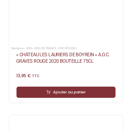
Bordeaux
,
VINS
,
VINS DE FRANCE
,
VINS ROUGES
« CHÂTEAU LES LAURIERS DE BOYREIN » A.O.C.
GRAVES ROUGE 2020 BOUTEILLE 75CL
13,95
€
TTC
Ajouter au panier