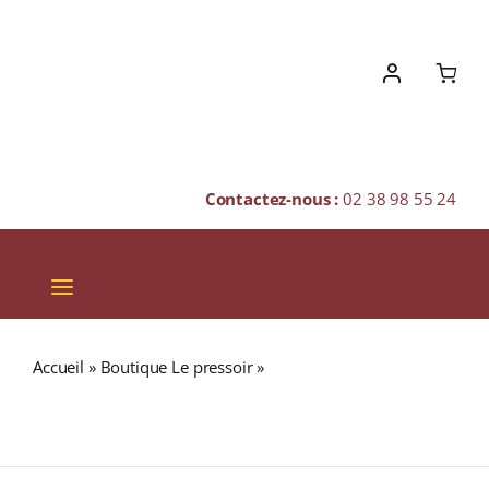
Skip
to
content
Contactez-nous :
02 38 98 55 24
Toggle
Navigation
VINS
Accueil
»
Boutique Le pressoir
»
Domaine Philibert Perrin
CHAMPAGNES & BULLES
« CHÂTEAU LAFONT-MENAUT » A.O.C. PESSAC-LÉOGNAN
Rouge 2020 Bouteille 75cl
SPIRITUEUX