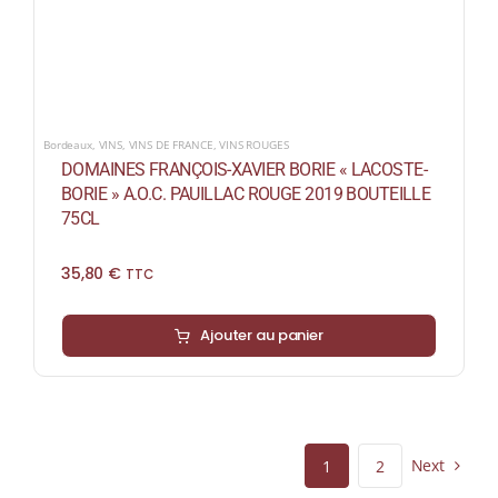
Bordeaux
,
VINS
,
VINS DE FRANCE
,
VINS ROUGES
DOMAINES FRANÇOIS-XAVIER BORIE « LACOSTE-
BORIE » A.O.C. PAUILLAC ROUGE 2019 BOUTEILLE
75CL
35,80
€
TTC
Ajouter au panier
Next
1
2