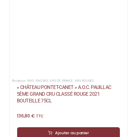
Bordeaux
,
VINS
,
VINS BIO
,
VINS DE FRANCE
,
VINS ROUGES
« CHÂTEAU PONTET-CANET » A.O.C. PAUILLAC
5ÈME GRAND CRU CLASSÉ ROUGE 2021
BOUTEILLE 75CL
136,80
€
TTC
Ajouter au panier