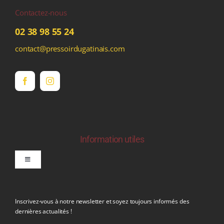
Contactez-nous
02 38 98 55 24
contact@pressoirdugatinais.com
Information utiles
Toggle
Navigation
politique de confidentialite RGPD
Inscrivez-vous à notre newsletter et soyez toujours informés des
dernières actualités !
Conditions générales de vente