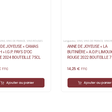
VINS
,
VINS DE FRANCE
,
VINS ROUGES
Languedoc
,
VINS
,
VINS DE FRANCE
,
VINS 
 DE JOYEUSE « CAMAS
ANNE DE JOYEUSE « LA
 » I.G.P. PAYS D’OC
BUTINIÈRE » A.O.P. LIMOU
 2024 BOUTEILLE 75CL
ROUGE 2022 BOUTEILLE 7
€
14,25
€
TTC
TTC
Ajouter au panier
Ajouter au panier