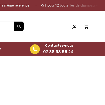
a même référence • -5% pour 12 bouteilles de champagne de la mê
Contactez-nous
!
02 38 98 55 24