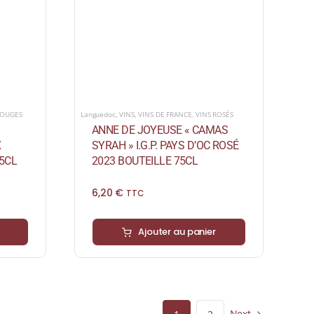
Languedoc
,
VINS
,
VINS DE FRANCE
,
VINS ROSÉS
ROUGES
ANNE DE JOYEUSE « CAMAS
SYRAH » I.G.P. PAYS D’OC ROSÉ
X
2023 BOUTEILLE 75CL
5CL
6,20
€
TTC
Ajouter au panier
Next