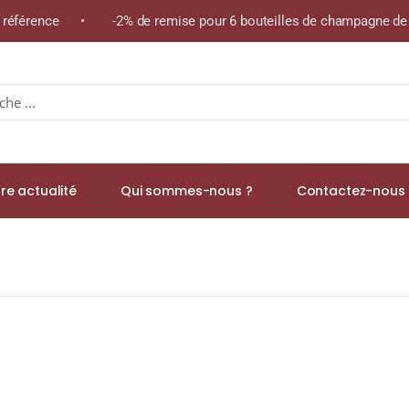
e référence • -2% de remise pour 6 bouteilles de champagne de l
re actualité
Qui sommes-nous ?
Contactez-nous 
arra » A.O.C. PIC SAINT-LOUP Rouge 2021 Bouteille 75cl