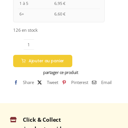
1 à 5
6,95
€
6+
6,60
€
126 en stock
quantité
de
Ajouter au panier
Anne
de
partager ce produit
Joyeuse
Share
Tweet
Pinterest
Email
"CAMAS
PINOT
NOIR"
I.G.P.
PAYS
Click & Collect
D'OC
Rouge