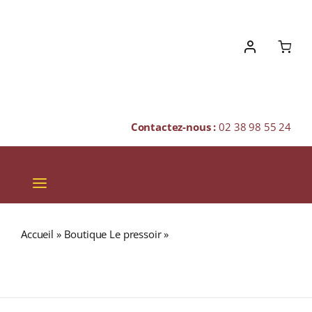
Skip
to
content
Contactez-nous :
02 38 98 55 24
Toggle
Navigation
VINS
Accueil
»
Boutique Le pressoir
»
Anne de Joyeuse
CHAMPAGNES & BULLES
« CAMAS PINOT NOIR » I.G.P. PAYS D’OC Rouge 2024
Bouteille 75cl
SPIRITUEUX