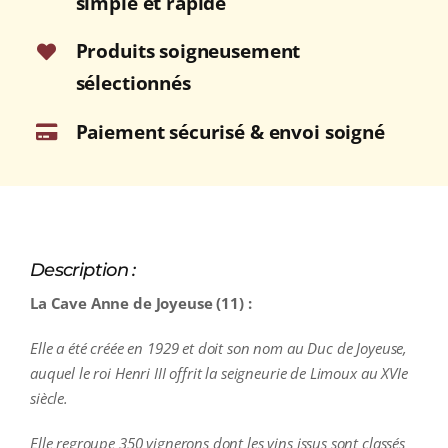
simple et rapide
2024
Bouteille
Produits soigneusement
75cl
sélectionnés
Paiement sécurisé & envoi soigné
Description :
La Cave Anne de Joyeuse (11) :
Elle a été créée en 1929 et doit son nom au Duc de Joyeuse,
auquel le roi Henri III offrit la seigneurie de Limoux au XVIe
siècle.
Elle regroupe 350 vignerons dont les vins issus sont classés