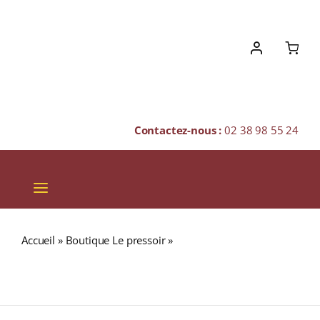
Skip
to
content
Contactez-nous :
02 38 98 55 24
Toggle
Navigation
VINS
Accueil
»
Boutique Le pressoir
»
Château Grange-Neuve
CHAMPAGNES & BULLES
« La Fleur des Ormes » A.O.C. POMEROL Rouge 2020
Bouteille 75cl
SPIRITUEUX