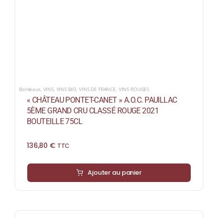
Bordeaux
,
VINS
,
VINS BIO
,
VINS DE FRANCE
,
VINS ROUGES
« CHÂTEAU PONTET-CANET » A.O.C. PAUILLAC
5ÈME GRAND CRU CLASSÉ ROUGE 2021
BOUTEILLE 75CL
136,80
€
TTC
Ajouter au panier