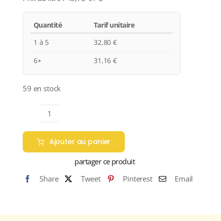
Quantité
Tarif unitaire
1 à 5
32,80
€
6+
31,16
€
59 en stock
quantité
de
Ajouter au panier
Château
Grange-
partager ce produit
Neuve
Share
Tweet
Pinterest
Email
"La
Fleur
des
Ormes"