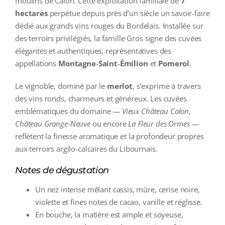
moulins de Calon. Cette exploitation familiale de
7
hectares
perpétue depuis près d’un siècle un savoir‑faire
dédié aux grands vins rouges du Bordelais. Installée sur
des terroirs privilégiés, la famille Gros signe des cuvées
élégantes et authentiques, représentatives des
appellations
Montagne‑Saint‑Émilion
et
Pomerol
.
Le vignoble, dominé par le
merlot
, s’exprime à travers
des vins ronds, charmeurs et généreux. Les cuvées
emblématiques du domaine —
Vieux Château Calon
,
Château Grange‑Neuve
ou encore
La Fleur des Ormes
—
reflètent la finesse aromatique et la profondeur propres
aux terroirs argilo‑calcaires du Libournais.
Notes de dégustation
Un nez intense mêlant cassis, mûre, cerise noire,
violette et fines notes de cacao, vanille et réglisse.
En bouche, la matière est ample et soyeuse,