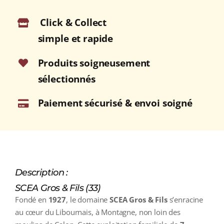
A.O.C.
Click & Collect
POMEROL
Rouge
simple et rapide
2020
Bouteille
Produits soigneusement
75cl
sélectionnés
Paiement sécurisé & envoi soigné
Description :
SCEA Gros & Fils (33)
Fondé en
1927
, le domaine
SCEA Gros & Fils
s’enracine
au cœur du Libournais, à Montagne, non loin des