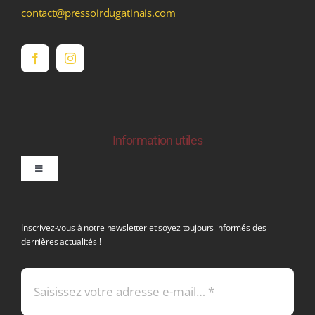
contact@pressoirdugatinais.com
Information utiles
Toggle
Navigation
politique de confidentialite RGPD
Inscrivez-vous à notre newsletter et soyez toujours informés des
dernières actualités !
Conditions générales de vente
Mentions légales