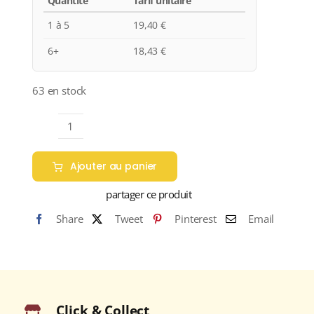
Quantité
Tarif unitaire
1 à 5
19,40
€
6+
18,43
€
63 en stock
quantité
de
Ajouter au panier
Domaine
Michel
partager ce produit
Redde
Share
Tweet
Pinterest
Email
et
Fils
"PETIT
F..."
A.O.C.
Click & Collect
POUILLY