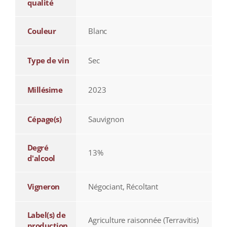
qualité
Couleur
Blanc
Type de vin
Sec
Millésime
2023
Cépage(s)
Sauvignon
Degré
13%
d'alcool
Vigneron
Négociant, Récoltant
Label(s) de
Agriculture raisonnée (Terravitis)
production