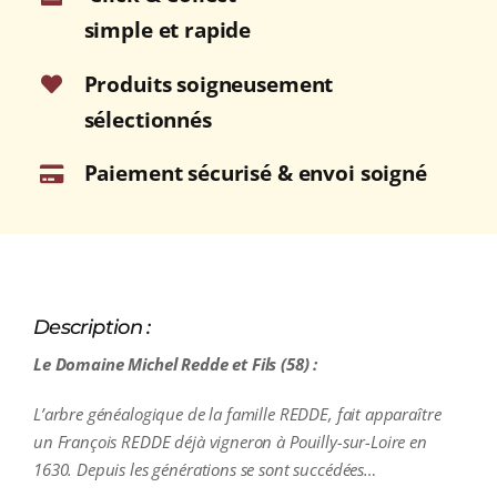
FUMÉ
simple et rapide
Blanc
2023
Produits soigneusement
Bouteille
sélectionnés
75cl
Paiement sécurisé & envoi soigné
Description :
Le Domaine Michel Redde et Fils (58) :
L’arbre généalogique de la famille REDDE, fait apparaître
un François REDDE déjà vigneron à Pouilly-sur-Loire en
1630. Depuis les générations se sont succédées…