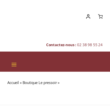
Skip
to
content
Contactez-nous :
02 38 98 55 24
Toggle
Navigation
VINS
Accueil
»
Boutique Le pressoir
»
Domaine Michel Redde
CHAMPAGNES & BULLES
et Fils « PETIT F… » A.O.C. POUILLY FUMÉ Blanc 2023
Bouteille 75cl
SPIRITUEUX