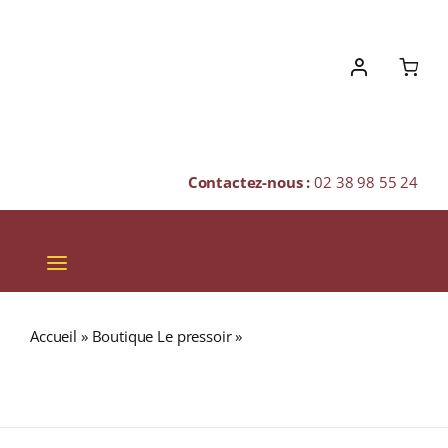
Skip
to
content
Contactez-nous :
02 38 98 55 24
Toggle
Navigation
VINS
Accueil
»
Boutique Le pressoir
»
Domaine Michel Redde &
CHAMPAGNES & BULLES
Fils « LA MOYNERIE » A.O.C. POUILLY FUMÉ Blanc sec
2022 Bouteille 75cl
SPIRITUEUX