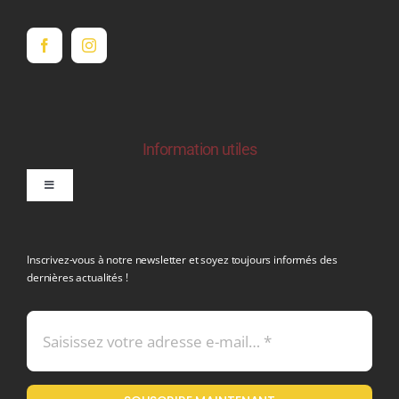
Information utiles
Toggle
Navigation
politique de confidentialite RGPD
Inscrivez-vous à notre newsletter et soyez toujours informés des
dernières actualités !
Conditions générales de vente
Mentions légales