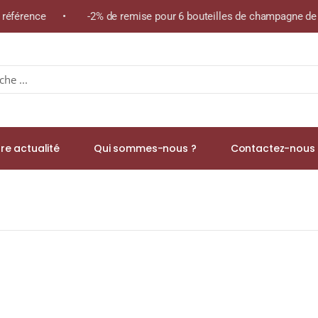
 référence • -2% de remise pour 6 bouteilles de champagne de l
re actualité
Qui sommes-nous ?
Contactez-nous 
oire « LES MOULINS À VENT » A.O.C. POUILLY-FUME Blanc 2024 Bout