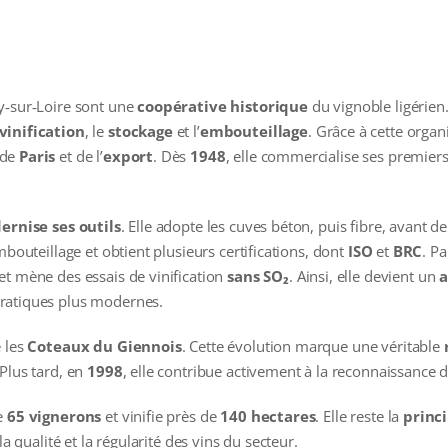
ly‑sur‑Loire sont une
coopérative historique
du vignoble ligérien. 
vinification
, le
stockage
et l’
embouteillage
. Grâce à cette organ
 de
Paris
et de l’
export
. Dès
1948
, elle commercialise ses premiers
rnise ses outils
. Elle adopte les cuves béton, puis fibre, avant de
mbouteillage et obtient plusieurs certifications, dont
ISO
et
BRC
. Pa
et mène des essais de vinification
sans SO₂
. Ainsi, elle devient un
a
ratiques plus modernes.
e les
Coteaux du Giennois
. Cette évolution marque une véritable
Plus tard, en
1998
, elle contribue activement à la reconnaissance d
le
65 vignerons
et vinifie près de
140 hectares
. Elle reste la
princi
la qualité et la régularité des vins du secteur.