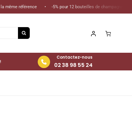
a même référence • -5% pour 12 bouteilles de champagne de la mê
Contactez-nous
!
02 38 98 55 24
eille 75cl