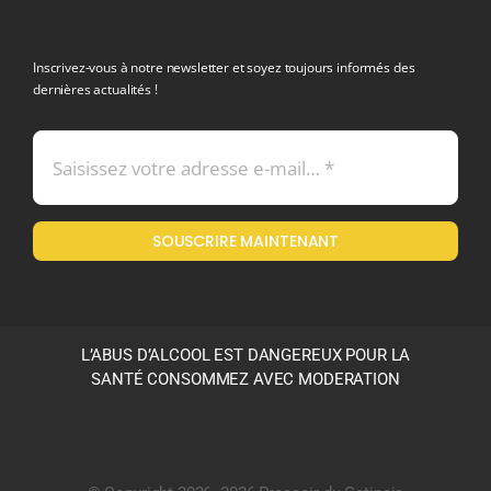
Navigation
politique de confidentialite RGPD
Inscrivez-vous à notre newsletter et soyez toujours informés des
dernières actualités !
Conditions générales de vente
Mentions légales
SOUSCRIRE MAINTENANT
Politique en matière de remboursements et de retours
L’ABUS D’ALCOOL EST DANGEREUX POUR LA
SANTÉ CONSOMMEZ AVEC MODERATION