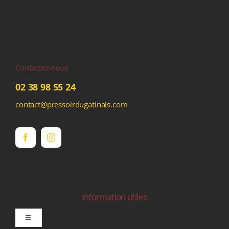
Contactez-nous
02 38 98 55 24
contact@pressoirdugatinais.com
Information utiles
Toggle