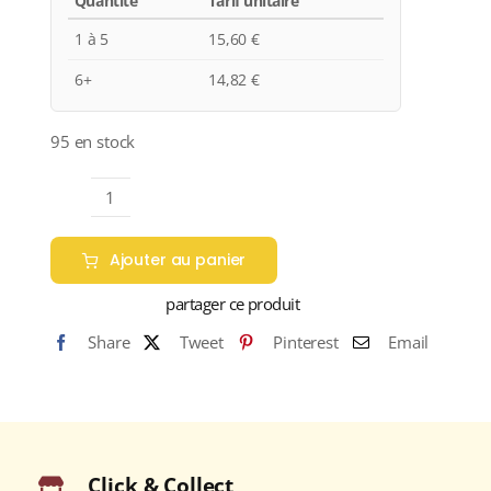
Quantité
Tarif unitaire
1 à 5
15,60
€
6+
14,82
€
95 en stock
quantité
de
Ajouter au panier
Domaine
de
partager ce produit
Reuilly
Share
Tweet
Pinterest
Email
"LES
PIERRES
PLATES"
A.O.C.
REUILLY
Click & Collect
Rouge