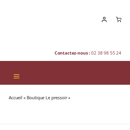
Skip
to
content
Contactez-nous :
02 38 98 55 24
Toggle
Navigation
VINS
Accueil
»
Boutique Le pressoir
»
Domaine de Reuilly « LES
CHAMPAGNES & BULLES
PIERRES PLATES » A.O.C. REUILLY Rouge 2024 Bouteille
75cl
SPIRITUEUX