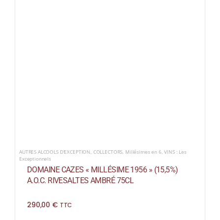
AUTRES ALCOOLS D'EXCEPTION
,
COLLECTORS
,
Millésimes en 6
,
VINS : Les
Exceptionnels
DOMAINE CAZES « MILLÉSIME 1956 » (15,5%)
A.O.C. RIVESALTES AMBRÉ 75CL
290,00
€
TTC