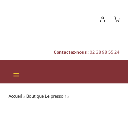
Skip
to
content
Contactez-nous :
02 38 98 55 24
Toggle
Navigation
VINS
Accueil
»
Boutique Le pressoir
»
Domaine CAZES «
CHAMPAGNES & BULLES
Millésime 1966 » (17,5%) A.O.C. RIVESALTES Ambré 75cl
SPIRITUEUX