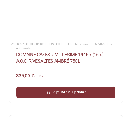
AUTRES ALCOOLS D'EXCEPTION
,
COLLECTORS
,
Millésimes en 6
,
VINS : Les
Exceptionnels
DOMAINE CAZES « MILLÉSIME 1946 » (16%)
A.O.C. RIVESALTES AMBRÉ 75CL
335,00
€
TTC
Ajouter au panier