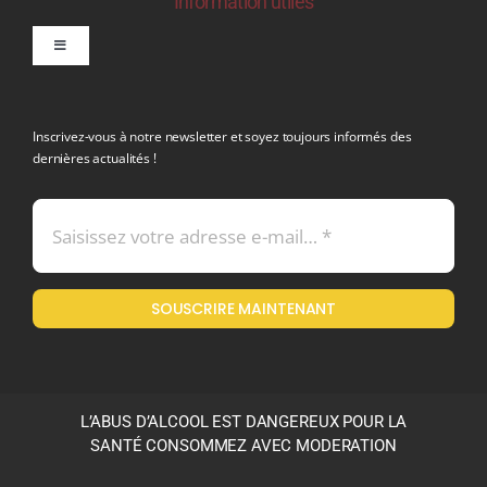
Information utiles
Toggle
Navigation
politique de confidentialite RGPD
Inscrivez-vous à notre newsletter et soyez toujours informés des
dernières actualités !
Conditions générales de vente
Mentions légales
SOUSCRIRE MAINTENANT
Politique en matière de remboursements et de retours
L’ABUS D’ALCOOL EST DANGEREUX POUR LA
SANTÉ CONSOMMEZ AVEC MODERATION