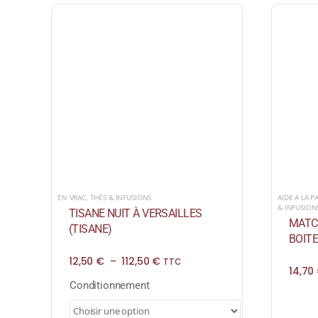
EN VRAC
,
THÉS & INFUSIONS
AIDE A LA P
& INFUSION
TISANE NUIT À VERSAILLES
MATCH
(TISANE)
BOITE
Plage
12,50
€
–
112,50
€
TTC
14,70
de
prix :
Conditionnement
12,50 €
à
112,50 €