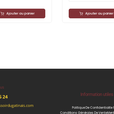
Ajouter au panier
Ajouter au panier
ous
Information utiles
5 24
soirdugatinais.com
Politique De Confidentialite
Conditions Générales De Vente
Ment