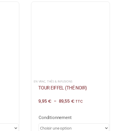
EN VRAC
,
THÉS & INFUSIONS
TOUR EIFFEL (THÉ NOIR)
Plage
9,95
€
–
89,55
€
TTC
de
prix :
9,95 €
Conditionnement
à
89,55 €