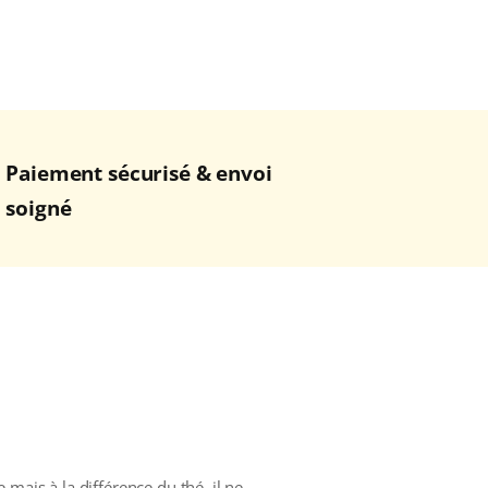
Paiement sécurisé & envoi
soigné
mais à la différence du thé, il ne