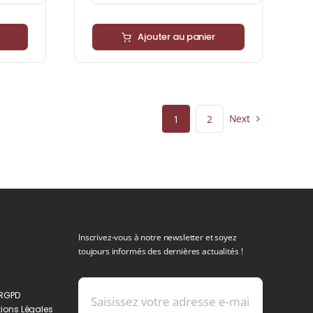
Ajouter au panier
Next
1
2
Inscrivez-vous à notre newsletter et soyez
toujours informés des dernières actualités !
 RGPD
ions Légales