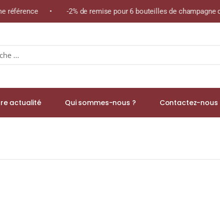
même référence • -2% de remise pour 6 bouteilles de champagne 
re actualité
Qui sommes-nous ?
Contactez-nous 
Rooibos)