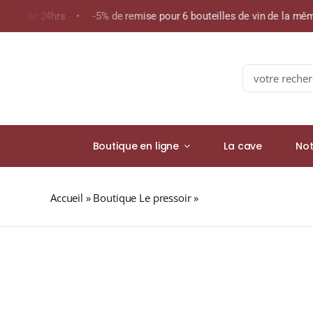
Skip
 moins de 24hrs • -5% de remise pour 6 bouteilles de vin de la 
to
content
Search
for:
Boutique en ligne
La cave
Not
Accueil
»
Boutique Le pressoir
»
ROOIBOS CANISSOUN (