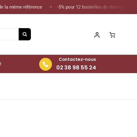
de la même référence • -5% pour 12 bouteilles de champagne de l
Contactez-nous
!
02 38 98 55 24