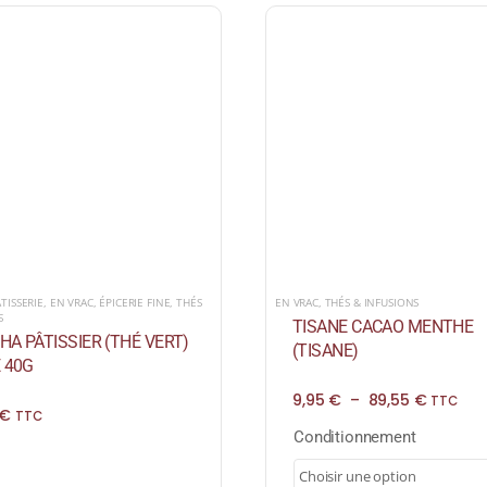
ATISSERIE
,
EN VRAC
,
ÉPICERIE FINE
,
THÉS
EN VRAC
,
THÉS & INFUSIONS
S
TISANE CACAO MENTHE
A PÂTISSIER (THÉ VERT)
(TISANE)
 40G
Plage
9,95
€
–
89,55
€
TTC
€
de
TTC
prix :
Conditionnement
9,95 €
à
89,55 €