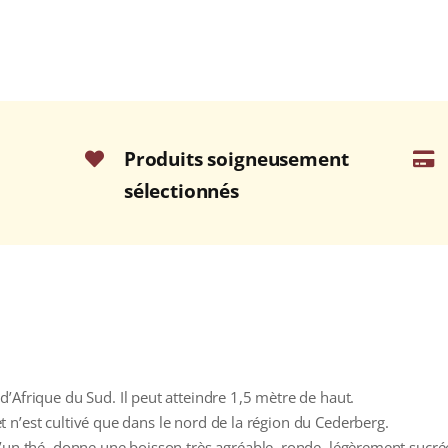
Produits soigneusement
sélectionnés
’Afrique du Sud. Il peut atteindre 1,5 mètre de haut.
s et n’est cultivé que dans le nord de la région du Cederberg.
’un thé, donne une boisson très agréable, ronde, légèrement sucrée 