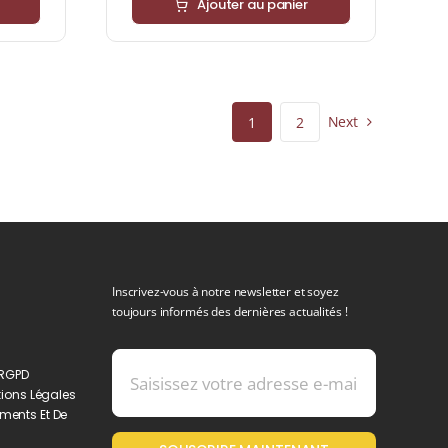
Ajouter au panier
Next
1
2
Inscrivez-vous à notre newsletter et soyez
toujours informés des dernières actualités !
 RGPD
ions Légales
ments Et De