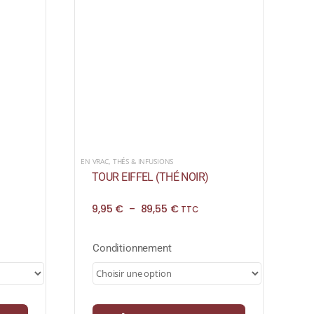
EN VRAC
,
THÉS & INFUSIONS
TOUR EIFFEL (THÉ NOIR)
Plage
9,95
€
–
89,55
€
TTC
de
prix :
9,95 €
Conditionnement
à
89,55 €