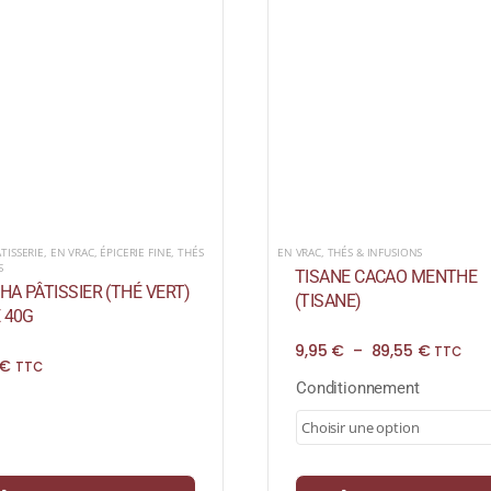
ATISSERIE
,
EN VRAC
,
ÉPICERIE FINE
,
THÉS
EN VRAC
,
THÉS & INFUSIONS
S
TISANE CACAO MENTHE
A PÂTISSIER (THÉ VERT)
(TISANE)
 40G
Plage
9,95
€
–
89,55
€
TTC
€
de
TTC
prix :
Conditionnement
9,95 €
à
89,55 €