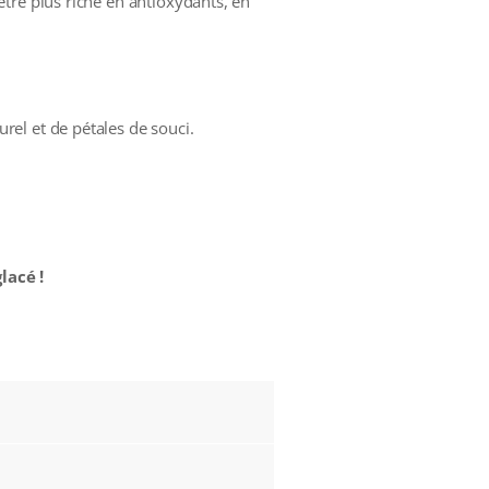
tre plus riche en antioxydants, en
el et de pétales de souci.
lacé !