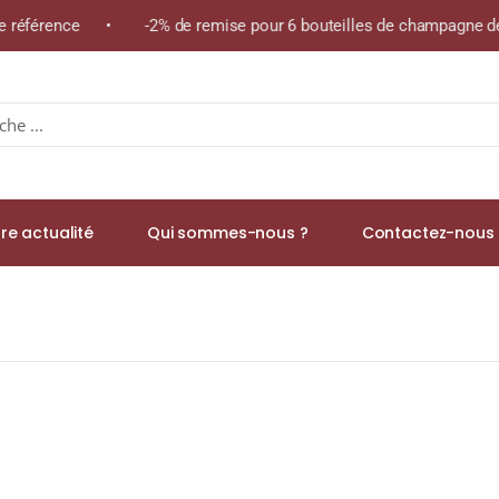
ême référence • -2% de remise pour 6 bouteilles de champagne de
re actualité
Qui sommes-nous ?
Contactez-nous 
N (Rooibos)