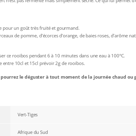
rt n’est pas fermenté mais simplement séché. Ce qui lui permet d’ê
e pour un goût très fruité et gourmand.
rceaux de pomme, d’écorces d’orange, de baies roses, d’arôme natur
user ce rooibos pendant 6 à 10 minutes dans une eau à 100°C.
entre 10cl et 15cl prévoir 2g de rooibos.
 pourrez le déguster à tout moment de la journée chaud ou g
Vert-Tiges
Afrique du Sud