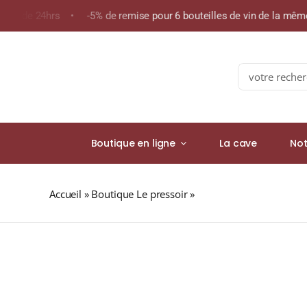
Skip
moins de 24hrs • -5% de remise pour 6 bouteilles de vin de la m
to
content
Search
for:
Boutique en ligne
La cave
Not
Accueil
»
Boutique Le pressoir
»
ROOIBOS PÊCHÉ MIGNO