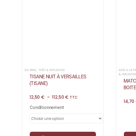
EN VRAC
,
THÉS & INFUSIONS
AIDE A LA P
& INFUSION
TISANE NUIT À VERSAILLES
MATCH
(TISANE)
BOITE
Plage
12,50
€
–
112,50
€
TTC
14,70
de
prix :
Conditionnement
12,50 €
à
112,50 €