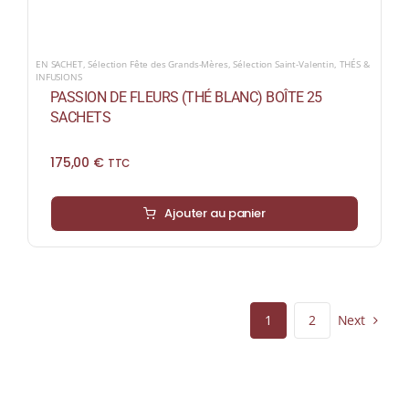
EN SACHET
,
Sélection Fête des Grands-Mères
,
Sélection Saint-Valentin
,
THÉS &
INFUSIONS
PASSION DE FLEURS (THÉ BLANC) BOÎTE 25
SACHETS
175,00
€
TTC
Ajouter au panier
Next
1
2