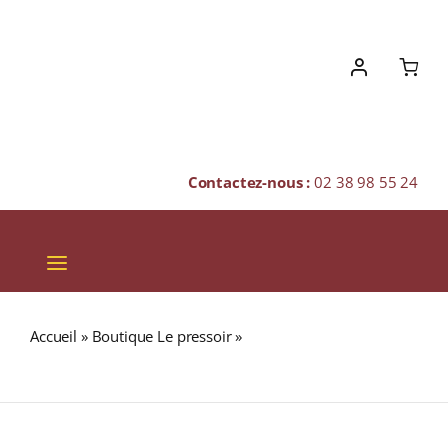
Skip
to
content
Contactez-nous :
02 38 98 55 24
Toggle
Navigation
VINS
Accueil
»
Boutique Le pressoir
»
ROOIBOS VANILLE
CHAMPAGNES & BULLES
(Rooibos) Boîte 25 Sachets
SPIRITUEUX