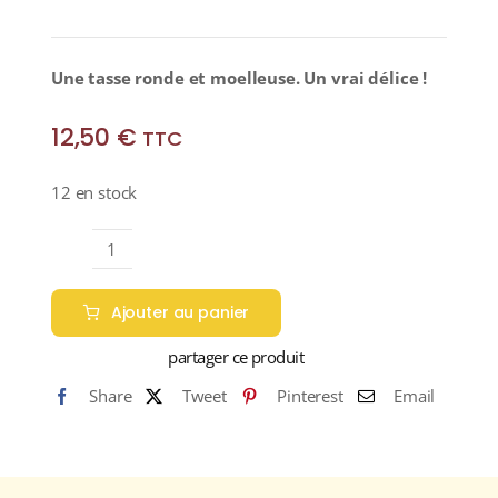
Une tasse ronde et moelleuse. Un vrai délice !
12,50
€
TTC
12 en stock
quantité
de
Ajouter au panier
ROOIBOS
VANILLE
partager ce produit
(Rooibos)
Share
Tweet
Pinterest
Email
Boîte
25
Sachets