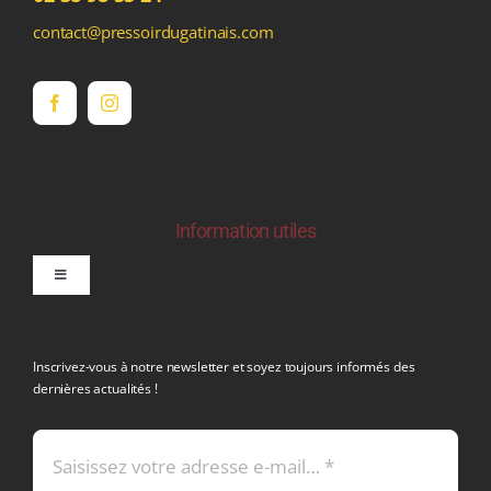
contact@pressoirdugatinais.com
Information utiles
Toggle
Navigation
politique de confidentialite RGPD
Inscrivez-vous à notre newsletter et soyez toujours informés des
dernières actualités !
Conditions générales de vente
Mentions légales