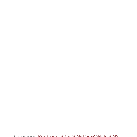
COLLECTORS
CAFÉS
THÉS & INFUSIONS
ÉPICERIE FINE
IDEES CADEAUX
La cave
Qui sommes-nous ?
Contactez-nous !
Categories:
Bordeaux
,
VINS
,
VINS DE FRANCE
,
VINS