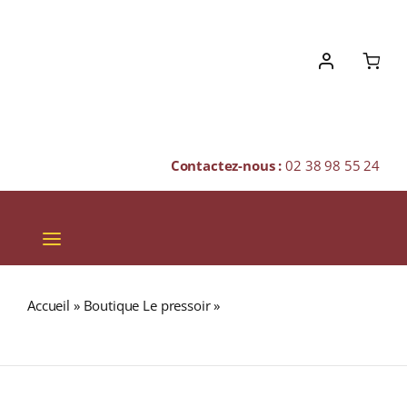
Skip
to
content
Contactez-nous :
02 38 98 55 24
Toggle
Navigation
VINS
Accueil
»
Boutique Le pressoir
»
Château de Pez A.O.C.
CHAMPAGNES & BULLES
SAINT-ESTÈPHE Rouge 2016 Bouteille 75cl
SPIRITUEUX