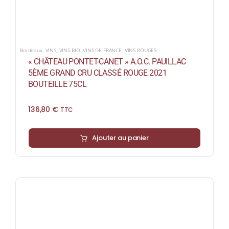
Bordeaux
,
VINS
,
VINS BIO
,
VINS DE FRANCE
,
VINS ROUGES
« CHÂTEAU PONTET-CANET » A.O.C. PAUILLAC
5ÈME GRAND CRU CLASSÉ ROUGE 2021
BOUTEILLE 75CL
136,80
€
TTC
Ajouter au panier