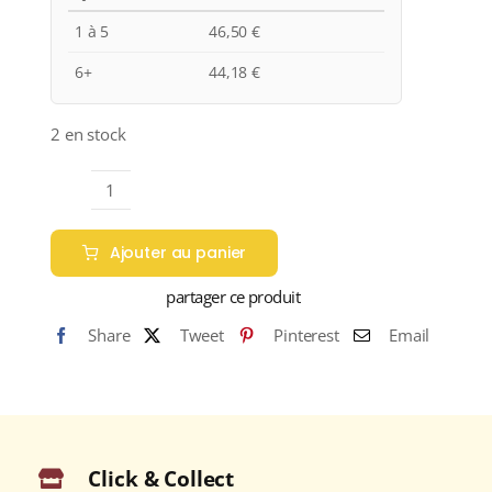
1 à 5
46,50
€
6+
44,18
€
2 en stock
quantité
de
Ajouter au panier
Château
de
partager ce produit
Pez
Share
Tweet
Pinterest
Email
A.O.C.
SAINT-
ESTÈPHE
Rouge
2018
Click & Collect
Bouteille