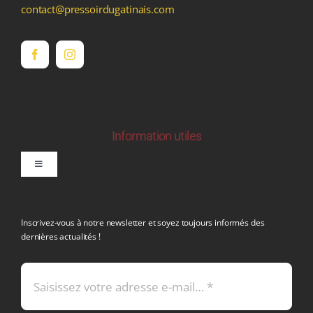
contact@pressoirdugatinais.com
Information utiles
Toggle
Navigation
politique de confidentialite RGPD
Inscrivez-vous à notre newsletter et soyez toujours informés des
dernières actualités !
Conditions générales de vente
Mentions légales