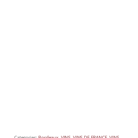
COLLECTORS
CAFÉS
THÉS & INFUSIONS
ÉPICERIE FINE
IDEES CADEAUX
La cave
Qui sommes-nous ?
Contactez-nous !
Categories:
Bordeaux
,
VINS
,
VINS DE FRANCE
,
VINS