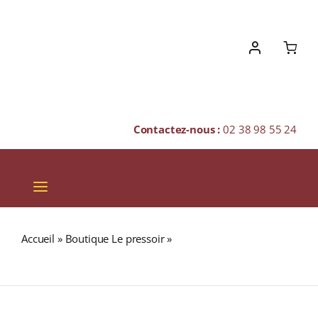
Skip
to
content
Contactez-nous :
02 38 98 55 24
Toggle
Navigation
VINS
Accueil
»
Boutique Le pressoir
»
Château de Pez A.O.C.
CHAMPAGNES & BULLES
SAINT-ESTÈPHE Rouge 2018 Bouteille 75cl
SPIRITUEUX