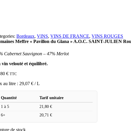
tegories:
Bordeaux
,
VINS
,
VINS DE FRANCE
,
VINS ROUGES
maines Meffre « Pavillon du Glana » A.O.C. SAINT-JULIEN Rouge
% Cabernet Sauvignon – 47% Merlot
 vin velouté et équilibré.
,80
€
TTC
x au litre :
29,07
€
/ L
Quantité
Tarif unitaire
1 à 5
21,80
€
6+
20,71
€
pture de stock