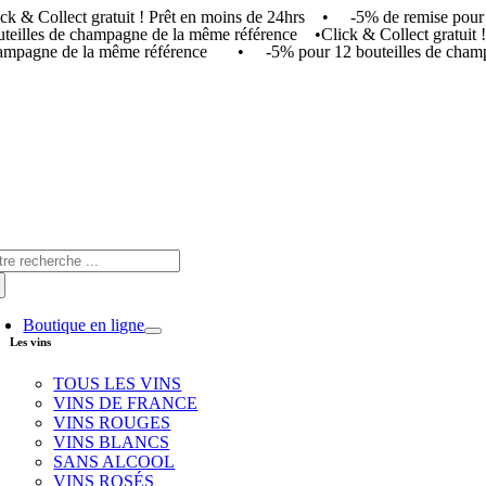
ick & Collect gratuit ! Prêt en moins de 24hrs • -5% de remise p
Skip
uteilles de champagne de la même référence •
Click & Collect gratui
to
ampagne de la même référence • -5% pour 12 bouteilles de champ
content
arch
:
Boutique en ligne
Les vins
TOUS LES VINS
VINS DE FRANCE
VINS ROUGES
VINS BLANCS
SANS ALCOOL
VINS ROSÉS