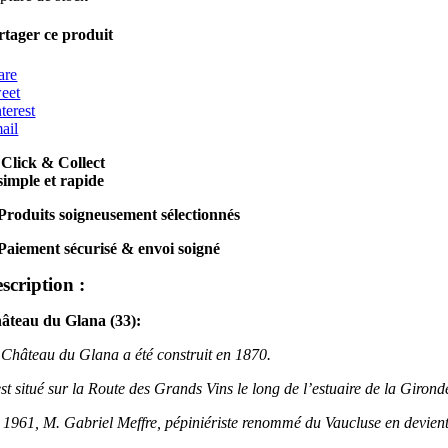
rtager ce produit
are
eet
terest
ail
Click & Collect
simple et rapide
Produits soigneusement sélectionnés
Paiement sécurisé & envoi soigné
scription :
âteau du Glana (33):
 Château du Glana a été construit en 1870.
est situé sur la Route des Grands Vins le long de l’estuaire de la Giron
 1961, M. Gabriel Meffre, pépiniériste renommé du Vaucluse en devient