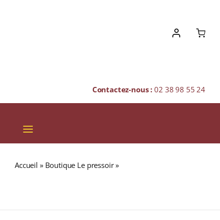
Skip
to
content
Contactez-nous :
02 38 98 55 24
Toggle
Navigation
VINS
Accueil
»
Boutique Le pressoir
»
Vignoble de la Jarnoterie
CHAMPAGNES & BULLES
« Élégante » A.O.C. SAINT-NICOLAS DE BOURGUEIL Rouge
2023 Bouteille 75cl
SPIRITUEUX