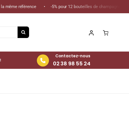
a même référence • -5% pour 12 bouteilles de champagne de la mê
Contactez-nous
!
02 38 98 55 24
le 75cl