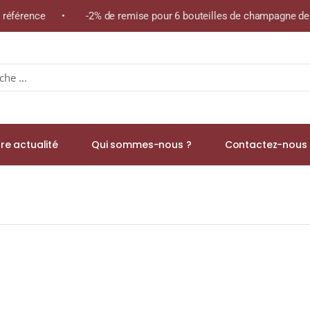
e référence • -2% de remise pour 6 bouteilles de champagne de l
re actualité
Qui sommes-nous ?
Contactez-nous 
 “LA RÉSERVE SPÉCIALE” A.O.C. SAINT-POURÇAIN Blanc 2025 Bouteil