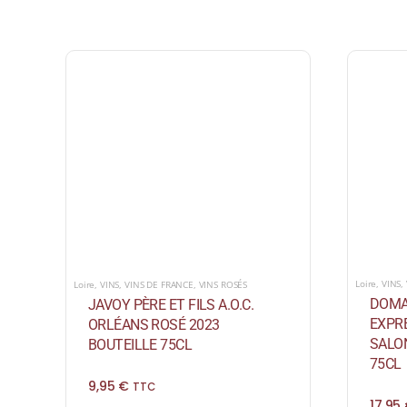
Loire
,
VINS
,
Loire
,
VINS
,
VINS DE FRANCE
,
VINS ROSÉS
DOMAI
JAVOY PÈRE ET FILS A.O.C.
EXPRE
ORLÉANS ROSÉ 2023
SALO
BOUTEILLE 75CL
75CL
9,95
€
TTC
17,95