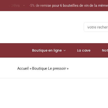
Skip
ns de 24hrs • -5% de remise pour 6 bouteilles de vin de la mêm
to
content
Search
for:
Boutique en ligne
La cave
Not
Accueil
»
Boutique Le pressoir
»
Cave de Saint-Pourçain