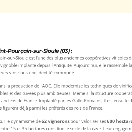
nt-Pourçain-sur-Sioule (03) :
in‑sur‑Sioule est l’une des plus anciennes coopératives viticoles 
n vignoble implanté depuis l’Antiquité. Aujourd’hui, elle rassemble l
 leurs vins sous une identité commune.
dans la production de l’AOC. Elle modernise les techniques de vinifica
les et des cuvées plus ambitieuses. Même si la structure coopérati
 anciens de France. Implanté par les Gallo‑Romains, il est ensuite
ins figurent déjà parmi les préférés des rois de France.
e sur le dynamisme de
62 vignerons
pour valoriser ses
600 hectar
 entre 15 et 35 hectares constitue le socle de la cave. Leur engage