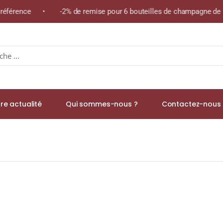
 référence • -2% de remise pour 6 bouteilles de champagne de la
re actualité
Qui sommes-nous ?
Contactez-nous 
 « LA FICELLE » A.O.C. SAINT-POURCAIN Rouge 2022 Bouteille 75cl