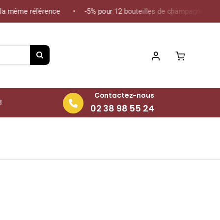
 même référence • -5% pour 12 bouteilles de champagne de la mê
Contactez-nous
!
02 38 98 55 24