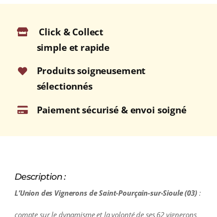
A.O.C.
SAINT-
Click & Collect
POURCAIN
Rouge
simple et rapide
2023
Magnum
Produits soigneusement
1,5L
sélectionnés
Paiement sécurisé & envoi soigné
Description :
L’Union des Vignerons de Saint-Pourçain-sur-Sioule (03)
:
compte sur le dynamisme et la volonté de ses 62 vignerons