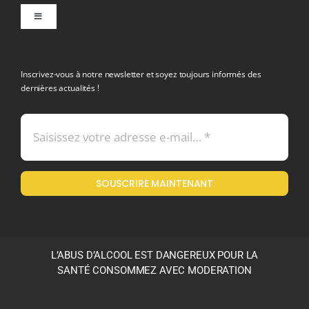
Toggle
Navigation
politique de confidentialite RGPD
Inscrivez-vous à notre newsletter et soyez toujours informés des
dernières actualités !
Conditions générales de vente
Mentions légales
SOUSCRIRE MAINTENANT
Politique en matière de remboursements et de retours
L’ABUS D’ALCOOL EST DANGEREUX POUR LA
SANTÉ CONSOMMEZ AVEC MODERATION