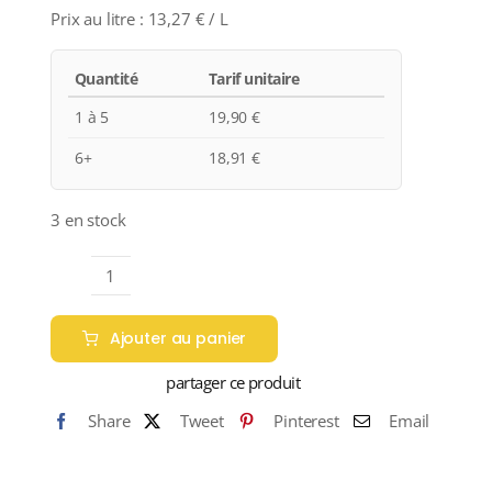
Prix au litre :
13,27
€
/ L
Quantité
Tarif unitaire
1 à 5
19,90
€
6+
18,91
€
3 en stock
quantité
de
Ajouter au panier
Cave
de
partager ce produit
Saint-
Share
Tweet
Pinterest
Email
Pourçain
"LA
FICELLE"