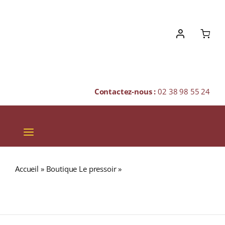
Skip
to
content
Contactez-nous :
02 38 98 55 24
Toggle
Navigation
VINS
Accueil
»
Boutique Le pressoir
»
Cave de Saint-Pourçain
CHAMPAGNES & BULLES
« LA FICELLE » A.O.C. SAINT-POURCAIN Rouge 2023
Magnum 1,5L
SPIRITUEUX