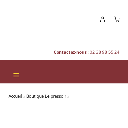
Skip
to
content
Contactez-nous :
02 38 98 55 24
Toggle
Navigation
VINS
Accueil
»
Boutique Le pressoir
»
SAMBA (Carcadet)
CHAMPAGNES & BULLES
SPIRITUEUX