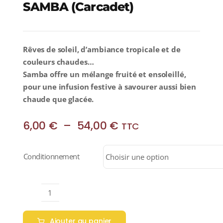
SAMBA (Carcadet)
Rêves de soleil, d’ambiance tropicale et de
couleurs chaudes…
Samba offre un mélange fruité et ensoleillé,
pour une infusion festive à savourer aussi bien
chaude que glacée.
Plage
6,00
€
–
54,00
€
TTC
de
prix :
Conditionnement
6,00 €
à
54,00 €
quantité
de
Ajouter au panier
SAMBA