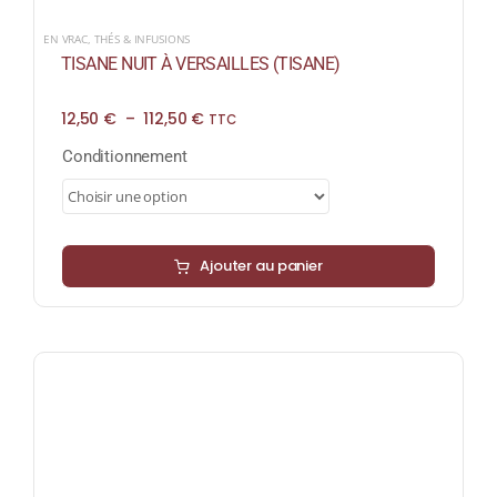
EN VRAC
,
THÉS & INFUSIONS
TISANE NUIT À VERSAILLES (TISANE)
Plage
12,50
€
–
112,50
€
TTC
de
prix :
Conditionnement
12,50 €
à
112,50 €
Ajouter au panier