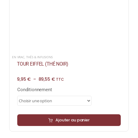
EN VRAC
,
THÉS & INFUSIONS
TOUR EIFFEL (THÉ NOIR)
Plage
9,95
€
–
89,55
€
TTC
de
prix :
Conditionnement
9,95 €
à
89,55 €
Ajouter au panier