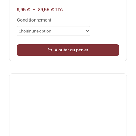
Plage
9,95
€
–
89,55
€
TTC
de
prix :
Conditionnement
9,95 €
à
89,55 €
Ajouter au panier