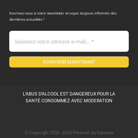
politique de confidentialite RGPD
Inscrivez-vous à notre newsletter et soyez toujours informés des
dernières actualités !
Conditions générales de vente
Mentions légales
SOUSCRIRE MAINTENANT
Politique en matière de remboursements et de retours
L’ABUS D’ALCOOL EST DANGEREUX POUR LA
SANTÉ CONSOMMEZ AVEC MODERATION
© Copyright 2026- 2026 Pressoir du Gatinais