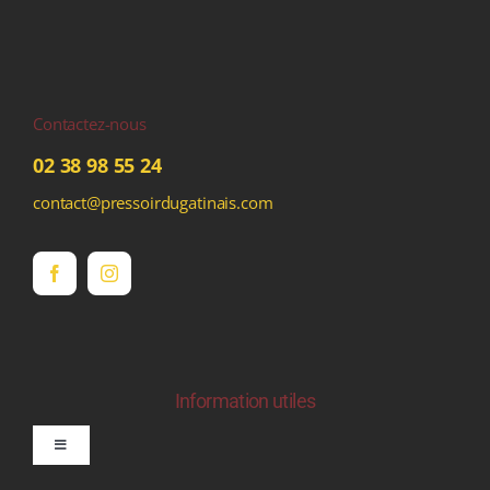
Contactez-nous
02 38 98 55 24
contact@pressoirdugatinais.com
Information utiles
Toggle
Navigation