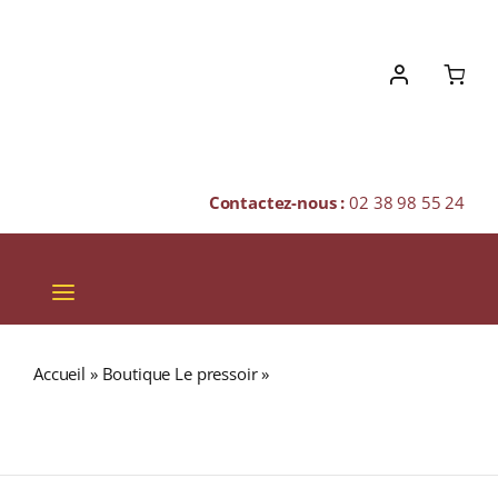
Skip
to
content
Contactez-nous :
02 38 98 55 24
Toggle
Navigation
VINS
Accueil
»
Boutique Le pressoir
»
Domaine André Vatan
CHAMPAGNES & BULLES
« MAULIN BÈLE » A.O.C. SANCERRE Rouge 2021 Bouteille
75cl
SPIRITUEUX