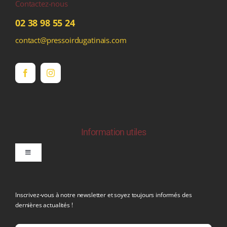
Contactez-nous
02 38 98 55 24
contact@pressoirdugatinais.com
Information utiles
Toggle
Navigation
politique de confidentialite RGPD
Inscrivez-vous à notre newsletter et soyez toujours informés des
dernières actualités !
Conditions générales de vente