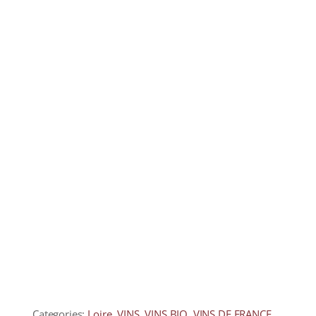
COLLECTORS
CAFÉS
THÉS & INFUSIONS
ÉPICERIE FINE
IDEES CADEAUX
La cave
Qui sommes-nous ?
Contactez-nous !
Categories:
Loire
,
VINS
,
VINS BIO
,
VINS DE FRANCE
,