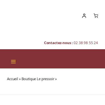
Skip
to
content
Contactez-nous :
02 38 98 55 24
Toggle
Navigation
VINS
Accueil
»
Boutique Le pressoir
»
Domaine Vacheron
CHAMPAGNES & BULLES
A.O.C. SANCERRE ROUGE 2019 Bouteille 75cl
SPIRITUEUX