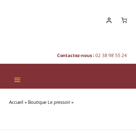
Skip
to
content
Contactez-nous :
02 38 98 55 24
Toggle
Navigation
VINS
Accueil
»
Boutique Le pressoir
»
Domaine Chapelle « Clos
CHAMPAGNES & BULLES
des Cornières » A.O.C. SANTENAY Rouge 2022 Bouteille
75cl
SPIRITUEUX