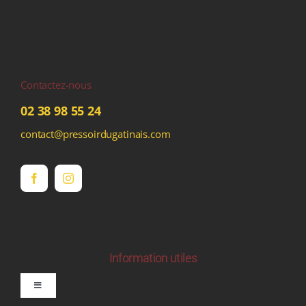
Contactez-nous
02 38 98 55 24
contact@pressoirdugatinais.com
Information utiles
Toggle
Navigation