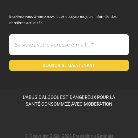
politique de confidentialite RGPD
Inscrivez-vous à notre newsletter et soyez toujours informés des
dernières actualités !
Conditions générales de vente
Mentions légales
SOUSCRIRE MAINTENANT
Politique en matière de remboursements et de retours
L’ABUS D’ALCOOL EST DANGEREUX POUR LA
SANTÉ CONSOMMEZ AVEC MODERATION
© Copyright 2026- 2026 Pressoir du Gatinais