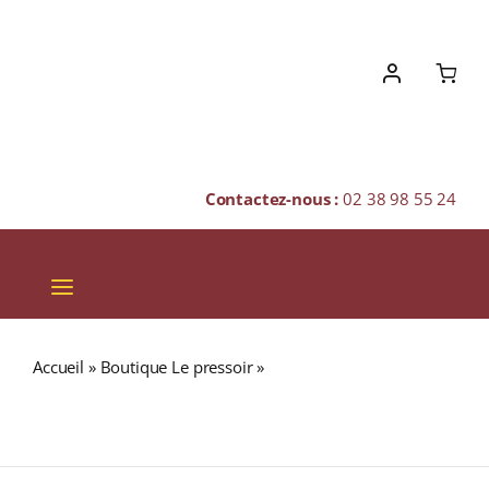
Skip
to
content
Contactez-nous :
02 38 98 55 24
Toggle
Navigation
VINS
Accueil
»
Boutique Le pressoir
»
Domaine des Roches
CHAMPAGNES & BULLES
Neuves « CUVÉE DOMAINE » A.O.C SAUMUR CHAMPIGNY
Rouge 2020 Bouteille 75cl
SPIRITUEUX