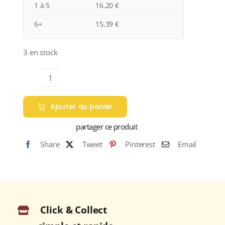
1 à 5
16,20
€
6+
15,39
€
3 en stock
quantité
de
Ajouter au panier
Domaine
des
partager ce produit
Roches
Share
Tweet
Pinterest
Email
Neuves
"CUVÉE
DOMAINE"
A.O.C
SAUMUR
Click & Collect
CHAMPIGNY
Rouge