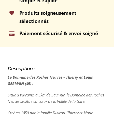
simple et rapide
2023
Bouteille
Produits soigneusement
75cl
sélectionnés
Paiement sécurisé & envoi soigné
Description :
Le Domaine des Roches Neuves – Thierry et Louis
GERMAIN (49) :
Situé à Varrains, à 5km de Saumur, le Domaine des Roches
Neuves se situe au cœur de la Vallée de la Loire.
Créé en 1850 par la famille Duveau, Thierry et Marie