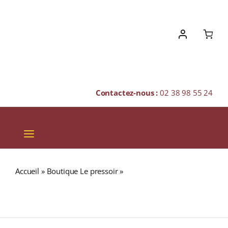
Skip
to
content
Contactez-nous :
02 38 98 55 24
Toggle
Navigation
VINS
Accueil
»
Boutique Le pressoir
»
Domaine des Roches
CHAMPAGNES & BULLES
Neuves « CUVÉE DOMAINE » A.O.C SAUMUR CHAMPIGNY
Rouge 2023 Bouteille 75cl
SPIRITUEUX