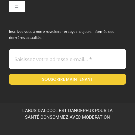
Toggle
Navigation
politique de confidentialite RGPD
Inscrivez-vous à notre newsletter et soyez toujours informés des
dernières actualités !
Conditions générales de vente
Mentions légales
SOUSCRIRE MAINTENANT
Politique en matière de remboursements et de retours
L’ABUS D’ALCOOL EST DANGEREUX POUR LA
SANTÉ CONSOMMEZ AVEC MODERATION