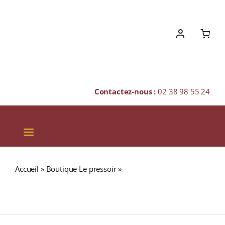
Skip
to
content
Contactez-nous :
02 38 98 55 24
Toggle
Navigation
VINS
Accueil
»
Boutique Le pressoir
»
SPRINGBANK CV 46%
CHAMPAGNES & BULLES
Green Thistle Single Malt WHISKY (ÉCOSSE /
Campbeltown) 70cl
SPIRITUEUX