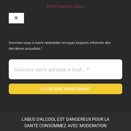
Information utiles
Toggle
Navigation
politique de confidentialite RGPD
Inscrivez-vous à notre newsletter et soyez toujours informés des
dernières actualités !
Conditions générales de vente
Mentions légales
SOUSCRIRE MAINTENANT
Politique en matière de remboursements et de retours
L’ABUS D’ALCOOL EST DANGEREUX POUR LA
SANTÉ CONSOMMEZ AVEC MODERATION