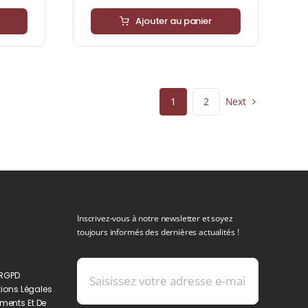
Ajouter au panier
Next
1
2
Inscrivez-vous à notre newsletter et soyez
toujours informés des dernières actualités !
 RGPD
ions Légales
ments Et De