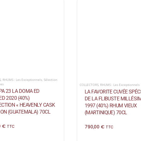
S
,
RHUMS : Les Exceptionnels
,
Sélection
res
COLLECTORS
,
RHUMS : Les Exceptionnels
PA 23 LA DOMA ED
LA FAVORITE CUVÉE SPÉC
ED 2020 (40%)
DE LA FLIBUSTE MILLÉSI
ECTION « HEAVENLY CASK
1997 (40%) RHUM VIEUX
RON (GUATEMALA) 70CL
(MARTINIQUE) 70CL
0
€
790,00
€
TTC
TTC