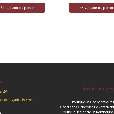
Ajouter au panier
Ajouter au panier
ous
Information utiles
5 24
soirdugatinais.com
Politique De Confidentialite
Conditions Générales De Vente
Ment
Politique En Matière De Rembourse