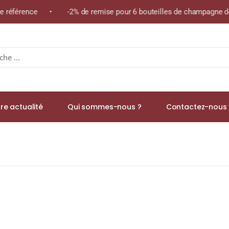
me référence • -2% de remise pour 6 bouteilles de champagne de 
re actualité
Qui sommes-nous ?
Contactez-nous 
Anniversaire) Second Édition 43% RHUM VIEUX (SAINTE-LUCIE) 70c