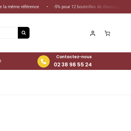
la même référence • -5% pour 12 bouteilles de champagne de la 
Contactez-nous
!
02 38 98 55 24
l