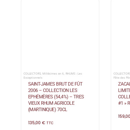
COLLECTORS
,
Millésimes en 6
,
RHUMS : Les
COLLECTOR
Exceptionnels
Fête des Pè
SAINT-JAMES BRUT DE FÛT
ZACA
2006 – COLLECTION LES
LIMIT
EPHÉMÈRES (54,4%) – TRES
COLL
VIEUX RHUM AGRICOLE
#1 » 
(MARTINIQUE) 70CL
159,0
135,00
€
TTC