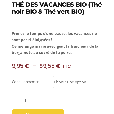
THÉ DES VACANCES BIO (Thé
noir BIO & Thé vert BIO)
Prenez le temps d’une pause, les vacances ne
sont pas si éloignées !
Ce mélange marie avec goût la fraîcheur de la
bergamote au sucré de la poire.
Plage
9,95
€
–
89,55
€
TTC
de
prix :
Conditionnement
9,95 €
à
89,55 €
quantité
de