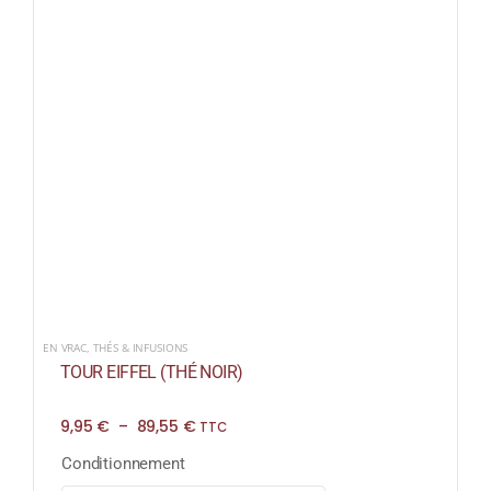
EN VRAC
,
THÉS & INFUSIONS
TOUR EIFFEL (THÉ NOIR)
Plage
9,95
€
–
89,55
€
TTC
de
prix :
Conditionnement
9,95 €