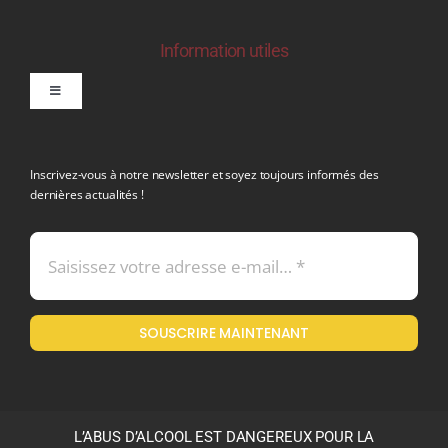
Information utiles
Toggle
Navigation
politique de confidentialite RGPD
Inscrivez-vous à notre newsletter et soyez toujours informés des
dernières actualités !
Conditions générales de vente
Mentions légales
SOUSCRIRE MAINTENANT
Politique en matière de remboursements et de retours
L’ABUS D’ALCOOL EST DANGEREUX POUR LA