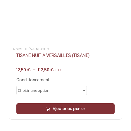
EN VRAC
,
THÉS & INFUSIONS
TISANE NUIT À VERSAILLES (TISANE)
Plage
12,50
€
–
112,50
€
TTC
de
prix :
Conditionnement
12,50 €
à
112,50 €
Ajouter au panier