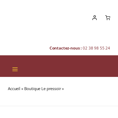
Skip
to
content
Contactez-nous :
02 38 98 55 24
Toggle
Navigation
VINS
Accueil
»
Boutique Le pressoir
»
THÉ DES VACANCES BIO
CHAMPAGNES & BULLES
(Thé noir BIO & Thé vert BIO)
SPIRITUEUX