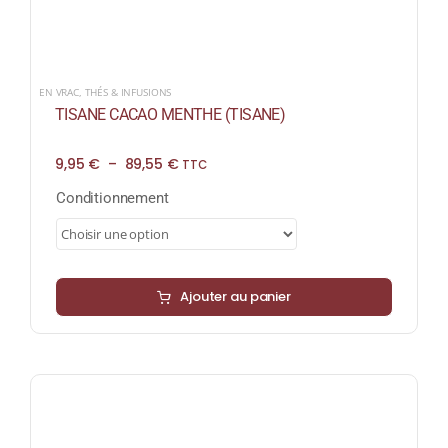
EN VRAC
,
THÉS & INFUSIONS
TISANE CACAO MENTHE (TISANE)
Plage
9,95
€
–
89,55
€
TTC
de
prix :
Conditionnement
9,95 €
à
89,55 €
Ajouter au panier