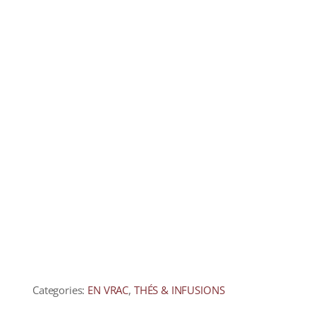
COLLECTORS
CAFÉS
THÉS & INFUSIONS
ÉPICERIE FINE
IDEES CADEAUX
La cave
Qui sommes-nous ?
Contactez-nous !
Categories:
EN VRAC
,
THÉS & INFUSIONS