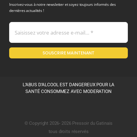
Inscrivez-vous à notre newsletter et soyez toujours informés des
dernières actualités !
Conditions générales de vente
Mentions légales
SOUSCRIRE MAINTENANT
Politique en matière de remboursements et de retours
L’ABUS D’ALCOOL EST DANGEREUX POUR LA
SANTÉ CONSOMMEZ AVEC MODERATION
© Copyright 2026- 2026 Pressoir du Gatinais
tous droits réservés