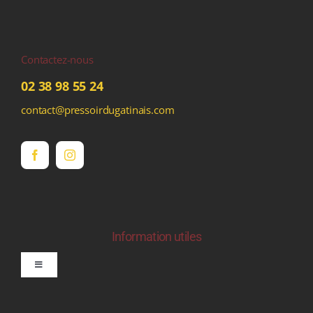
Contactez-nous
02 38 98 55 24
contact@pressoirdugatinais.com
Information utiles
Toggle
Navigation
politique de confidentialite RGPD