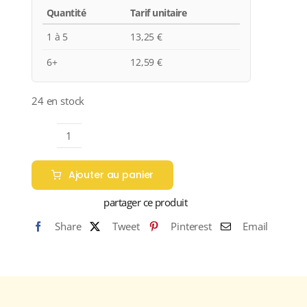
Quantité
Tarif unitaire
1 à 5
13,25
€
6+
12,59
€
24 en stock
quantité
de
Ajouter au panier
Château
Dereszla
partager ce produit
"Napos"
Share
Tweet
Pinterest
Email
Appellation
TOKAJI
Blanc
demi-
sec