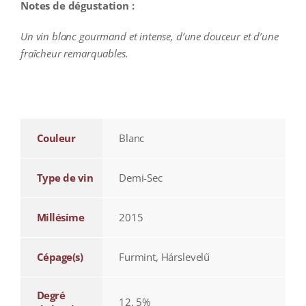
Notes de dégustation :
Un vin blanc gourmand et intense, d’une douceur et d’une
fraîcheur remarquables.
additional information
Couleur
Blanc
Type de vin
Demi-Sec
Millésime
2015
Cépage(s)
Furmint, Hárslevelű
Degré
12, 5%