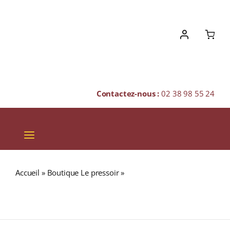
Skip
to
content
Contactez-nous :
02 38 98 55 24
Toggle
Navigation
VINS
Accueil
»
Boutique Le pressoir
»
Château Dereszla
CHAMPAGNES & BULLES
« Napos » Appellation TOKAJI Blanc demi-sec 2015
Bouteille 75cl
SPIRITUEUX