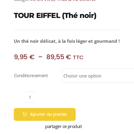
TOUR EIFFEL (Thé noir)
Un thé noir délicat, à la fois léger et gourmand !
Plage
9,95
€
–
89,55
€
TTC
de
prix :
Conditionnement
9,95 €
à
89,55 €
quantité
de
Ajouter au panier
TOUR
EIFFEL
partager ce produit
(Thé