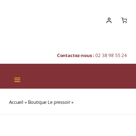
Skip
to
content
Contactez-nous :
02 38 98 55 24
Toggle
Navigation
VINS
Accueil
»
Boutique Le pressoir
»
TOUR EIFFEL (Thé noir)
CHAMPAGNES & BULLES
SPIRITUEUX