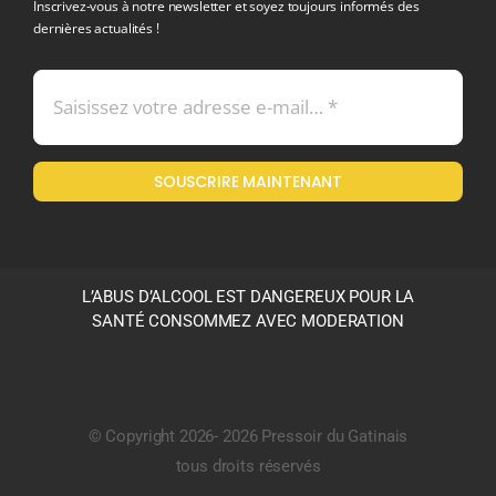
Inscrivez-vous à notre newsletter et soyez toujours informés des
dernières actualités !
Conditions générales de vente
Mentions légales
SOUSCRIRE MAINTENANT
Politique en matière de remboursements et de retours
L’ABUS D’ALCOOL EST DANGEREUX POUR LA
SANTÉ CONSOMMEZ AVEC MODERATION
© Copyright 2026- 2026 Pressoir du Gatinais
tous droits réservés