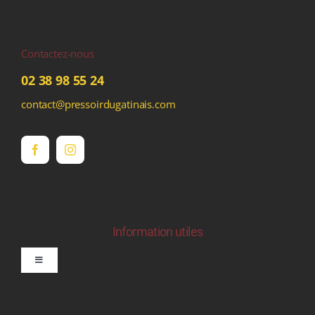
Contactez-nous
02 38 98 55 24
contact@pressoirdugatinais.com
Information utiles
Toggle
Navigation
politique de confidentialite RGPD