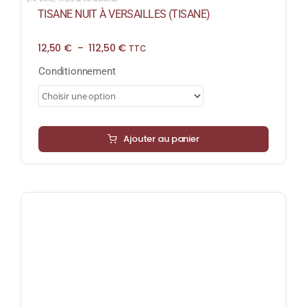
TISANE NUIT À VERSAILLES (TISANE)
Plage
12,50
€
–
112,50
€
TTC
de
prix :
Conditionnement
12,50 €
à
112,50 €
Ajouter au panier