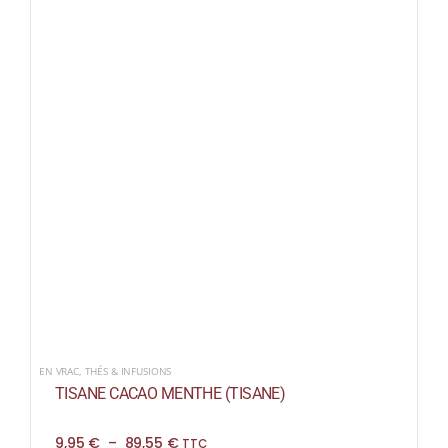
EN VRAC
,
THÉS & INFUSIONS
TISANE CACAO MENTHE (TISANE)
Plage
9,95
€
–
89,55
€
TTC