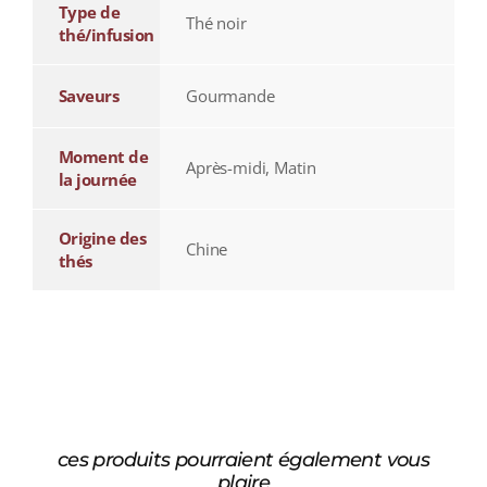
Type de
Thé noir
thé/infusion
Saveurs
Gourmande
Moment de
Après-midi, Matin
la journée
Origine des
Chine
thés
ces produits pourraient également vous
plaire