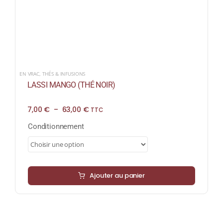
EN VRAC
,
THÉS & INFUSIONS
LASSI MANGO (THÉ NOIR)
Plage
7,00
€
–
63,00
€
TTC
de
prix :
Conditionnement
7,00 €
à
63,00 €
Ajouter au panier