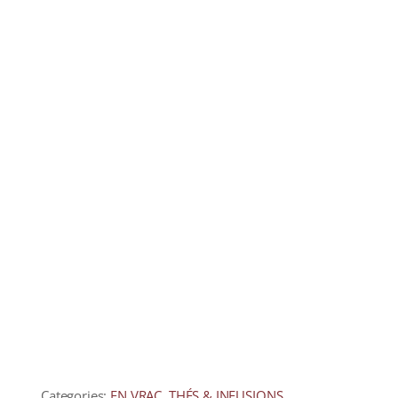
COLLECTORS
CAFÉS
THÉS & INFUSIONS
ÉPICERIE FINE
IDEES CADEAUX
La cave
Qui sommes-nous ?
Contactez-nous !
Categories:
EN VRAC
,
THÉS & INFUSIONS