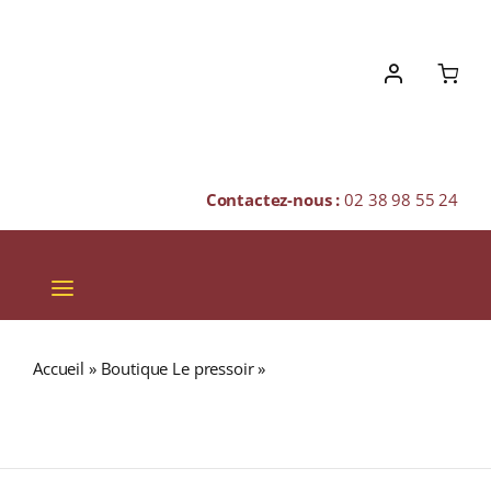
Skip
to
content
Contactez-nous :
02 38 98 55 24
Toggle
Navigation
VINS
Accueil
»
Boutique Le pressoir
»
Domaine de la Renaudie
CHAMPAGNES & BULLES
« LES GUINETIÈRES » A.O.C. TOURAINE Rouge 2019
Bouteille 75cl
SPIRITUEUX