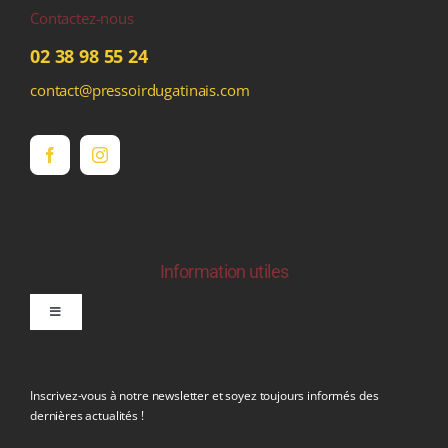
Contactez-nous
02 38 98 55 24
contact@pressoirdugatinais.com
Information utiles
Toggle
Navigation
politique de confidentialite RGPD
Inscrivez-vous à notre newsletter et soyez toujours informés des
dernières actualités !
Conditions générales de vente