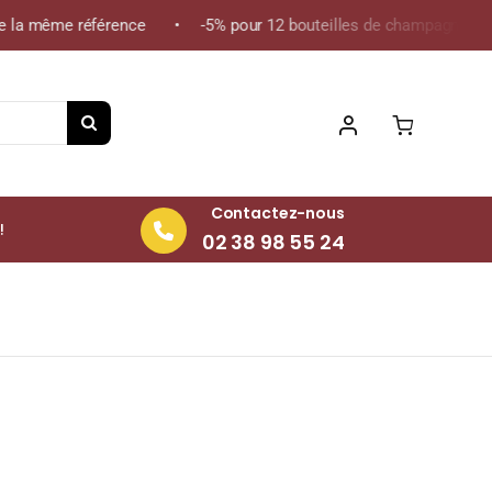
la même référence • -5% pour 12 bouteilles de champagne de la 
Contactez-nous
!
02 38 98 55 24
cl