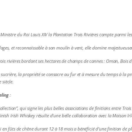
inistre du Roi Louis XIV la Plantation Trois Rivières compte parmi le
 plages, et reconnaissable à son moulin à vent, elle domine majestueus
s rivières bordant ses hectares de champs de cannes : Oman, Bois d’I
 sucrière, la propriété se consacre au fur et à mesure du temps à la 
siècle.
eling
:
ollection”, qui signe les plus belles associations de finitions entre Tro
Finish Irish Whiskey résulte d’une belle collaboration avec la Maison I
 en fûts de chêne durant 12 à 18 mois a bénéficié d’une finition de p