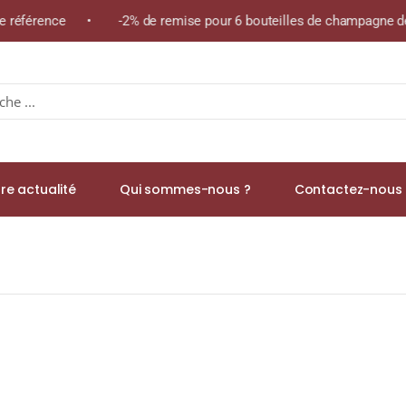
me référence • -2% de remise pour 6 bouteilles de champagne de 
re actualité
Qui sommes-nous ?
Contactez-nous 
 Irish Whiskey Teeling 43% RHUM VIEUX AGRICOLE (MARTINIQUE) 70