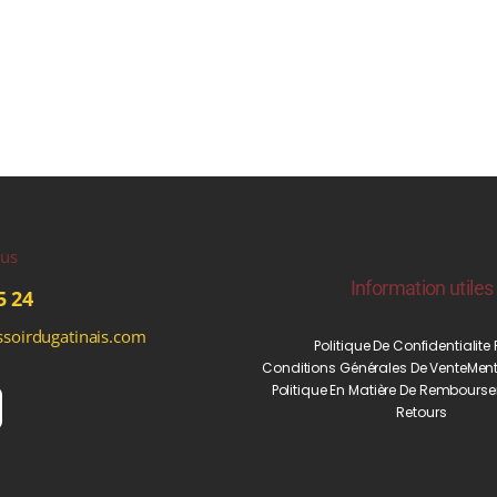
ous
Information utiles
5 24
soirdugatinais.com
Politique De Confidentialite
Conditions Générales De Vente
Ment
Politique En Matière De Rembourse
Retours