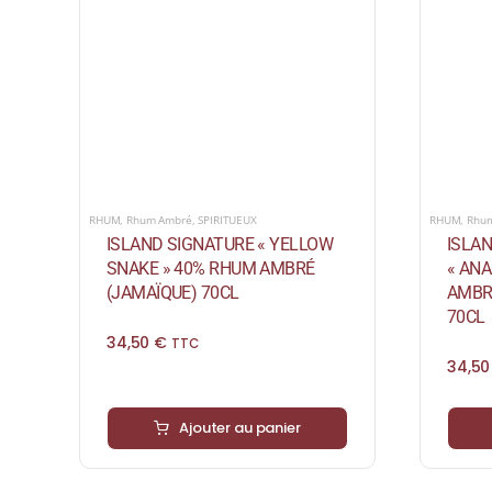
RHUM
,
Rhum Ambré
,
SPIRITUEUX
RHUM
,
Rhu
ISLAND SIGNATURE « YELLOW
ISLA
SNAKE » 40% RHUM AMBRÉ
« AN
(JAMAÏQUE) 70CL
AMBR
70CL
34,50
€
TTC
34,5
Ajouter au panier