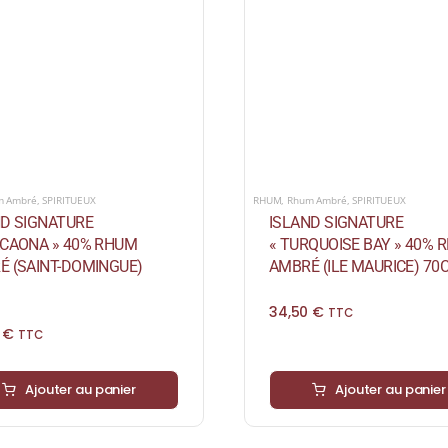
m Ambré
,
SPIRITUEUX
RHUM
,
Rhum Ambré
,
SPIRITUEUX
ND SIGNATURE
ISLAND SIGNATURE
ACAONA » 40% RHUM
« TURQUOISE BAY » 40% 
É (SAINT-DOMINGUE)
AMBRÉ (ILE MAURICE) 70
34,50
€
TTC
0
€
TTC
Ajouter au panier
Ajouter au panier