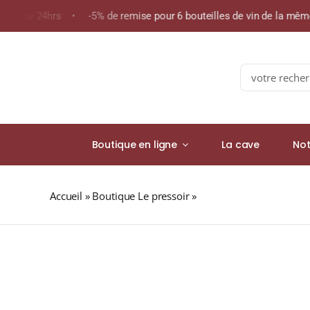
Skip
oins de 24hrs • -5% de remise pour 6 bouteilles de vin de la mê
to
content
Search
for:
Boutique en ligne
La cave
Not
Accueil
»
Boutique Le pressoir
»
TROIS RIVIÈRES Finish