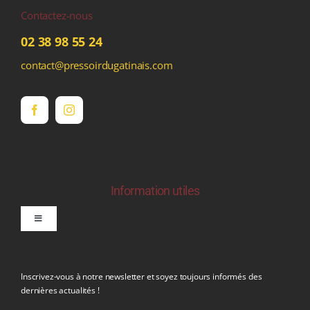
Contactez-nous
02 38 98 55 24
contact@pressoirdugatinais.com
Information utiles
Toggle
Navigation
politique de confidentialite RGPD
Inscrivez-vous à notre newsletter et soyez toujours informés des
dernières actualités !
Conditions générales de vente