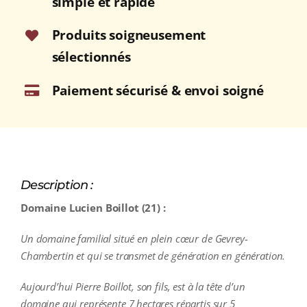
simple et rapide
Cru
Rouge
Produits soigneusement
2015
sélectionnés
Bouteille
75cl
Paiement sécurisé & envoi soigné
Description :
Domaine Lucien Boillot (21) :
Un domaine familial situé en plein cœur de Gevrey-
Chambertin et qui se transmet de génération en génération.
Aujourd’hui Pierre Boillot, son fils, est à la tête d’un
domaine qui représente 7 hectares répartis sur 5