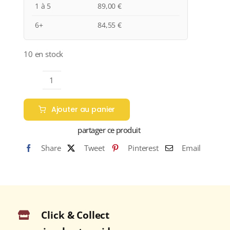
1 à 5
89,00
€
6+
84,55
€
10 en stock
quantité
de
Ajouter au panier
Domaine
Lucien
partager ce produit
Boillot
Share
Tweet
Pinterest
Email
&
Fils
"Les
Brouillards"
A.O.C.
Click & Collect
VOLNAY
PREMIER