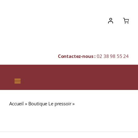
Skip
to
content
Contactez-nous :
02 38 98 55 24
Toggle
Navigation
VINS
Accueil
»
Boutique Le pressoir
»
Domaine Lucien Boillot
CHAMPAGNES & BULLES
& Fils « Les Brouillards » A.O.C. VOLNAY PREMIER Cru
Rouge 2015 Bouteille 75cl
SPIRITUEUX