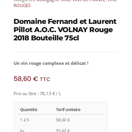
ROUGES
Domaine Fernand et Laurent
Pillot A.O.C. VOLNAY Rouge
2018 Bouteille 75cl
Un vin rouge complexe et délicat !
58,60
€
TTC
Prix au litre :
78,13
€
/ L
Quantité
Tarif unitaire
1 à 5
58,60
€
6+
55,67
€