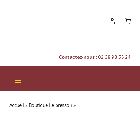
Skip
to
content
Contactez-nous :
02 38 98 55 24
Toggle
Navigation
VINS
Accueil
»
Boutique Le pressoir
»
Domaine Fernand et
CHAMPAGNES & BULLES
Laurent Pillot A.O.C. VOLNAY Rouge 2018 Bouteille 75cl
SPIRITUEUX