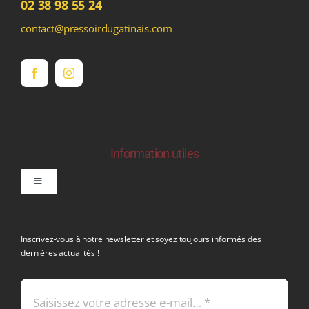
02 38 98 55 24
contact@pressoirdugatinais.com
Information utiles
Toggle
Navigation
politique de confidentialite RGPD
Inscrivez-vous à notre newsletter et soyez toujours informés des
dernières actualités !
Conditions générales de vente
Mentions légales