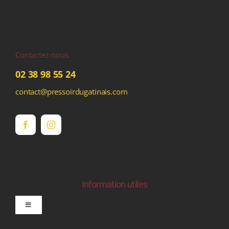
Contactez-nous
02 38 98 55 24
contact@pressoirdugatinais.com
Information utiles
Toggle
Navigation