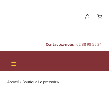
Skip
to
content
Contactez-nous :
02 38 98 55 24
Toggle
Navigation
VINS
Accueil
»
Boutique Le pressoir
»
Domaine Huet “Le Mont”
CHAMPAGNES & BULLES
A.O.C VOUVRAY Moelleux 2022 Bouteille 75cl
SPIRITUEUX