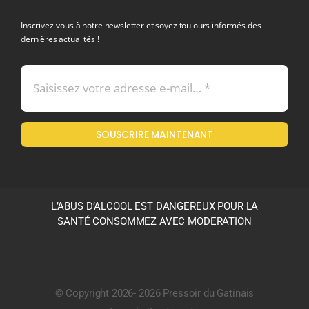
politique de confidentialite RGPD
Inscrivez-vous à notre newsletter et soyez toujours informés des
dernières actualités !
Conditions générales de vente
Mentions légales
SOUSCRIRE MAINTENANT
Politique en matière de remboursements et de retours
L’ABUS D’ALCOOL EST DANGEREUX POUR LA
SANTÉ CONSOMMEZ AVEC MODERATION
© Copyright 2026- 2026 Pressoir du Gatinais