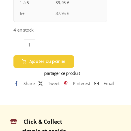
1 à 5
39,95
€
6+
37,95
€
4 en stock
quantité
de
Ajouter au panier
Domaine
Huet
partager ce produit
“Le
Share
Tweet
Pinterest
Email
Mont”
A.O.C
VOUVRAY
Moelleux
2022
Click & Collect
Bouteille
75cl
simple et rapide