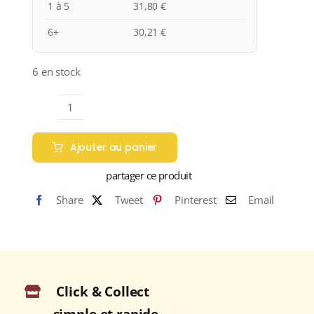
1 à 5
31,80
€
6+
30,21
€
6 en stock
quantité
de
Ajouter au panier
Domaine
Huet
partager ce produit
“Le
Share
Tweet
Pinterest
Email
Haut-
Lieu”
A.O.C
VOUVRAY
Demi-
Click & Collect
sec
2022
simple et rapide