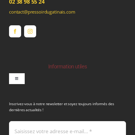
02 38 98 55 24
contact@pressoirdugatinais.com
Information utiles
Toggle
Navigation
politique de confidentialite RGPD
Inscrivez-vous à notre newsletter et soyez toujours informés des
dernières actualités !
Conditions générales de vente
Mentions légales