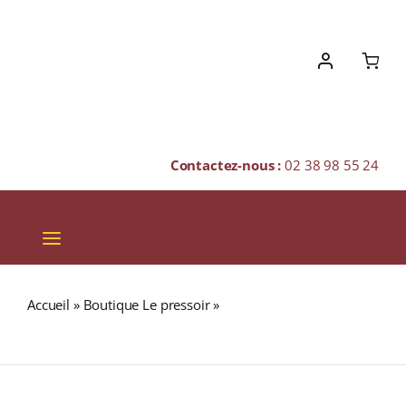
Skip
to
content
Contactez-nous :
02 38 98 55 24
Toggle
Navigation
VINS
Accueil
»
Boutique Le pressoir
»
Domaine Huet “Le Haut-
CHAMPAGNES & BULLES
Lieu” A.O.C VOUVRAY Demi-sec 2022 Bouteille 75cl
SPIRITUEUX