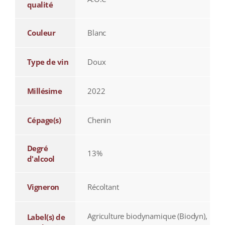
qualité
Couleur
Blanc
Type de vin
Doux
Millésime
2022
Cépage(s)
Chenin
Degré
13%
d'alcool
Vigneron
Récoltant
Agriculture biodynamique (Biodyn),
Label(s) de