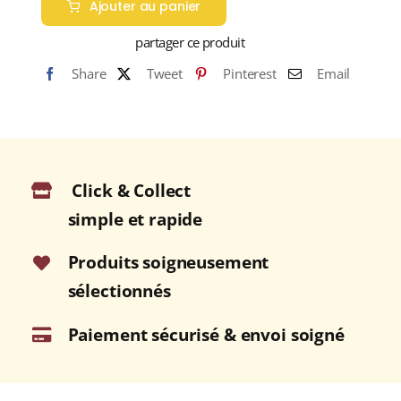
Ajouter au panier
CRAIGELLACHIE
13
partager ce produit
ans
Share
Tweet
Pinterest
Email
46%
Single
Malt
WHISKY
(ÉCOSSE
Click & Collect
/
Speyside)
simple et rapide
70cl
Produits soigneusement
sélectionnés
Paiement sécurisé & envoi soigné