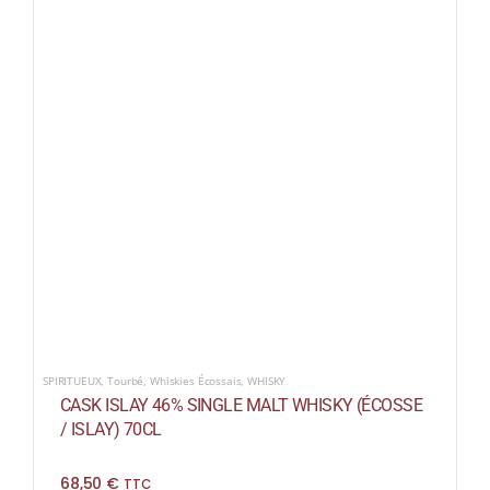
SPIRITUEUX
,
Tourbé
,
Whiskies Écossais
,
WHISKY
CASK ISLAY 46% SINGLE MALT WHISKY (ÉCOSSE
/ ISLAY) 70CL
68,50
€
TTC