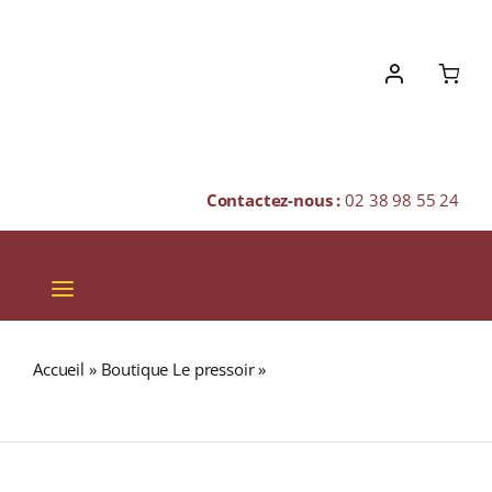
Skip
to
content
Contactez-nous :
02 38 98 55 24
Toggle
Navigation
VINS
Accueil
»
Boutique Le pressoir
»
CRAIGELLACHIE 13 ans
CHAMPAGNES & BULLES
46% Single Malt WHISKY (ÉCOSSE / Speyside) 70cl
SPIRITUEUX