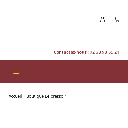
Skip
to
content
Contactez-nous :
02 38 98 55 24
Toggle
Navigation
VINS
Accueil
»
Boutique Le pressoir
»
GLENFIDDICH 18 ans
CHAMPAGNES & BULLES
Small Batch Réserve 40% Single Malt WHISKY (ÉCOSSE /
Speyside) 70cl
SPIRITUEUX