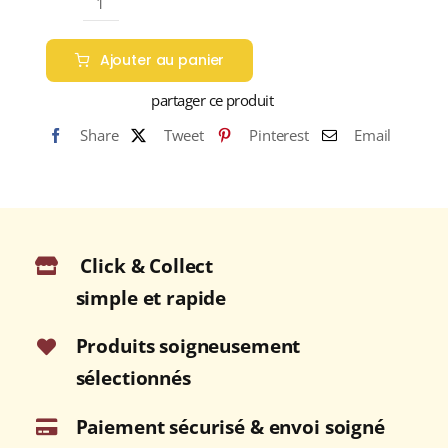
quantité
de
Ajouter au panier
GLENFIDDICH
18
partager ce produit
ans
Share
Tweet
Pinterest
Email
Small
Batch
Réserve
40%
Single
Click & Collect
Malt
WHISKY
simple et rapide
(ÉCOSSE
/
Produits soigneusement
Speyside)
sélectionnés
70cl
Paiement sécurisé & envoi soigné