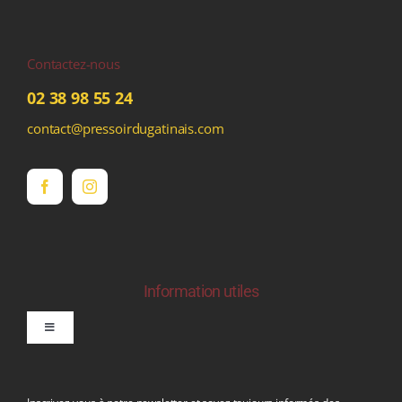
Contactez-nous
02 38 98 55 24
contact@pressoirdugatinais.com
Information utiles
Toggle
Navigation
politique de confidentialite RGPD