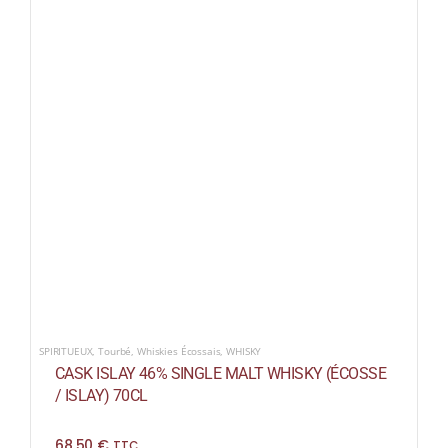
SPIRITUEUX
,
Tourbé
,
Whiskies Écossais
,
WHISKY
CASK ISLAY 46% SINGLE MALT WHISKY (ÉCOSSE
/ ISLAY) 70CL
68,50
€
TTC