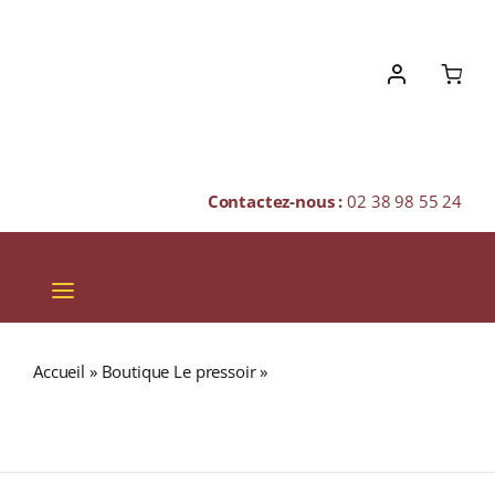
Skip
to
content
Contactez-nous :
02 38 98 55 24
Toggle
Navigation
VINS
Accueil
»
Boutique Le pressoir
»
ROYAL BRACKLA 12 ans
CHAMPAGNES & BULLES
46% Single Malt WHISKY (ÉCOSSE / Highlands du Nord)
70cl
SPIRITUEUX