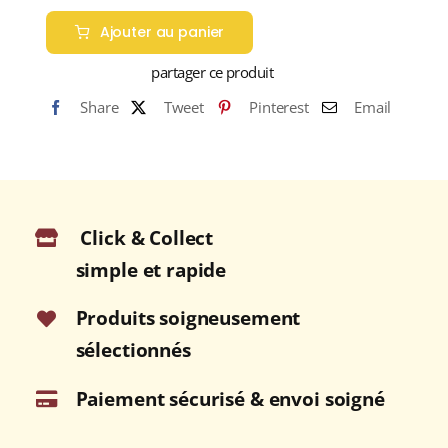
de
Ajouter au panier
ROYAL
BRACKLA
partager ce produit
12
Share
Tweet
Pinterest
Email
ans
46%
Single
Malt
WHISKY
Click & Collect
(ÉCOSSE
/
simple et rapide
Highlands
du
Produits soigneusement
Nord)
sélectionnés
70cl
Paiement sécurisé & envoi soigné