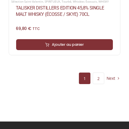
Sélection Saint-Valentin
,
SPIRITUEUX
,
Tourbé
,
Whiskies Écossais
,
WHISKY
TALISKER DISTILLERS EDITION 45,8% SINGLE
MALT WHISKY (ÉCOSSE / SKYE) 70CL
69,80
€
TTC
Ajouter au panier
Next
1
2