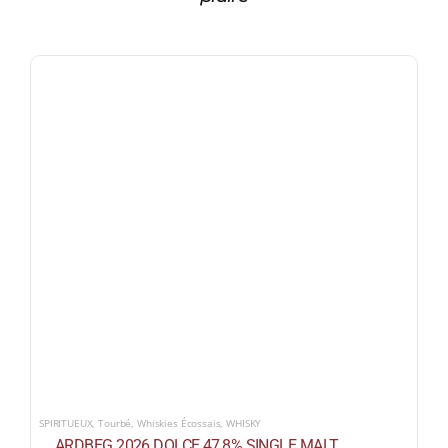
SPIRITUEUX
,
Tourbé
,
Whiskies Écossais
,
WHISKY
ARDBEG 2026 DOLCE 47,8% SINGLE MALT