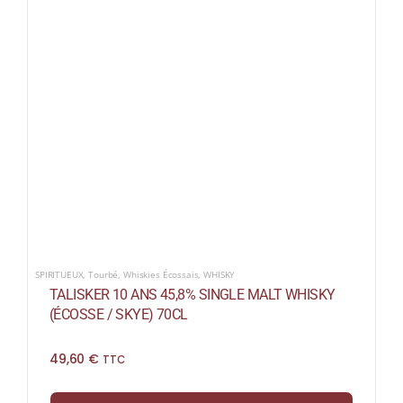
SPIRITUEUX
,
Tourbé
,
Whiskies Écossais
,
WHISKY
TALISKER 10 ANS 45,8% SINGLE MALT WHISKY
(ÉCOSSE / SKYE) 70CL
49,60
€
TTC